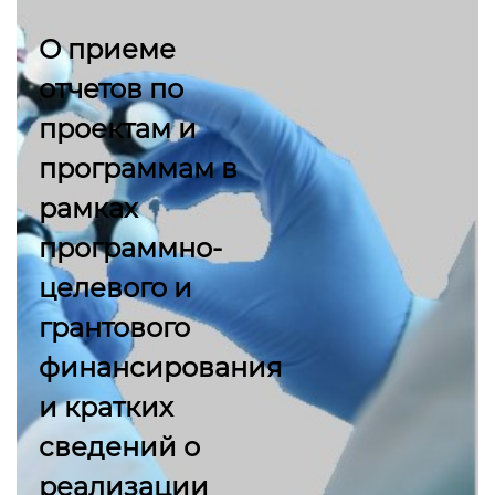
О приеме
отчетов по
проектам и
программам в
рамках
программно-
целевого и
грантового
финансирования
и кратких
сведений о
реализации