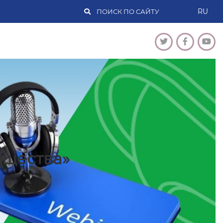
RU
бщества»