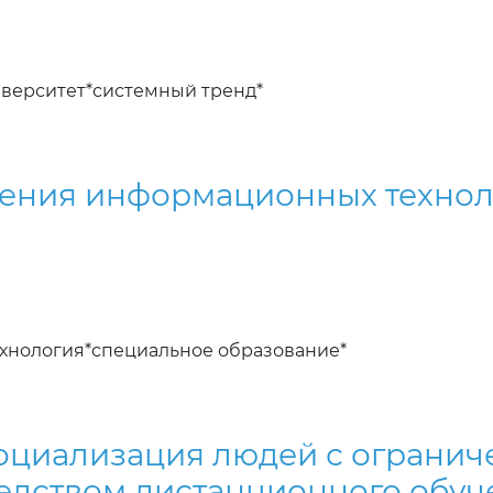
верситет*системный тренд*
ения информационных технол
хнология*специальное образование*
оциализация людей с ограни
едством дистанционного обуч