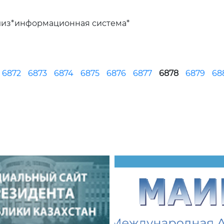
лиз*информационная система*
6872
6873
6874
6875
6876
6877
6878
6879
68