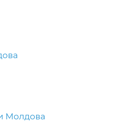
дова
ки Молдова