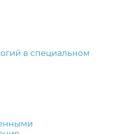
огий в специальном
ченными
ения