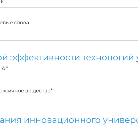
ТИ
евые слова
й эффективности технологий 
А.*
токсичное вещество*
ния инновационного универси