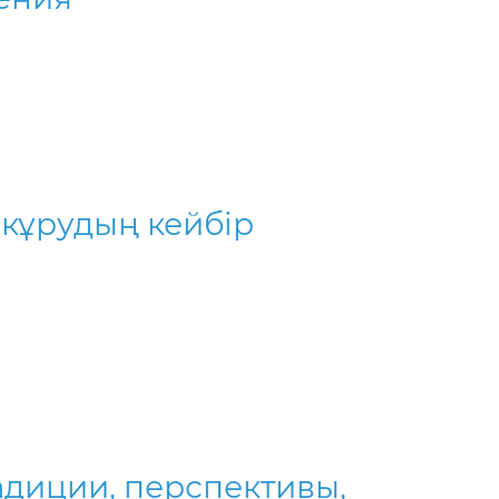
кұрудың кейбiр
адиции, перспективы,