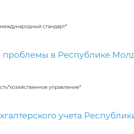
*международный стандарт*
е проблемы в Республике Мол
сть*хозяйственное управление*
ухгалтерского учета Республи