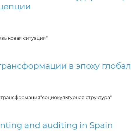
нцепции
языковая ситуация*
рансформации в эпоху глоба
 трансформация*социокультурная структура*
ting and auditing in Spain