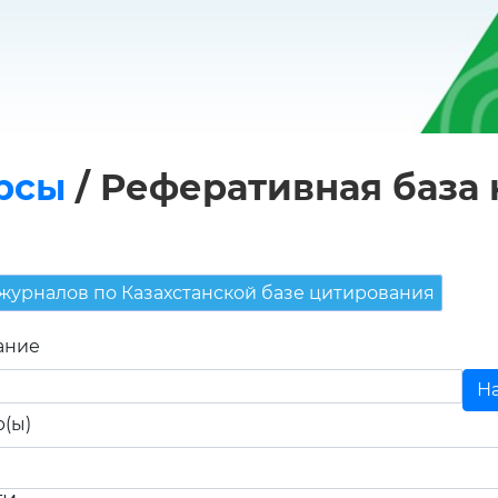
рсы
/
Реферативная база
 журналов по Казахстанской базе цитирования
ание
р(ы)