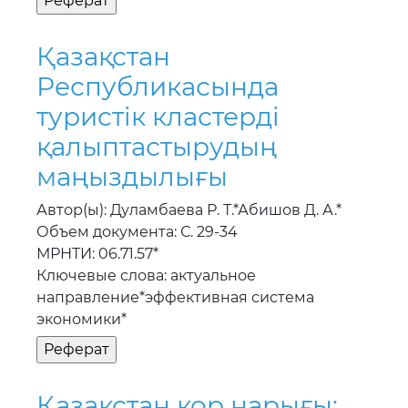
Қазақстан
Республикасында
туристiк кластердi
қалыптастырудың
маңыздылығы
Автор(ы): Дуламбаева Р. Т.*Абишов Д. А.*
Объем документа: С. 29-34
МРНТИ: 06.71.57*
Ключевые слова: актуальное
направление*эффективная система
экономики*
Қазақстан қор нарығы: