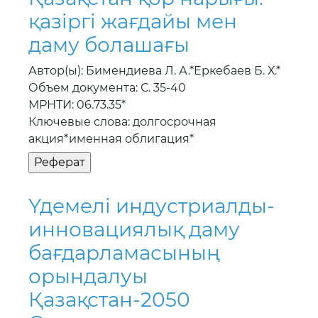
қазiргi жағдайы мен
даму болашағы
Автор(ы): Бимендиева Л. А.*Еркебаев Б. Х.*
Объем документа: С. 35-40
МРНТИ: 06.73.35*
Ключевые слова: долгосрочная
акция*именная облигация*
Үдемелi индустриалды-
инновациялық даму
бағдарламасының
орындалуы
Қазақстан-2050