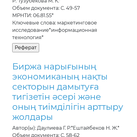
Р.*Тузубекова М. К.*
Объем документа: С. 49-57
МРНТИ: 06.81.55*
Ключевые слова: маркетинговое
исследование*информационная
технология*
Биржа нарығының
экономиканың нақты
секторын дамытуға
тигiзетiн әсерi және
оның тиiмдiлiгiн арттыру
жолдары
Автор(ы): Даулиева Г. Р.*Ештайбеков Н. Ж.*
Объем документа: С. 58-62