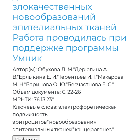
эпителиальных тканей
Работа проводилась при
поддержке программы
Умник
Автор(ы): Обухова Л. М.*Дерюгина А.
В.*Ерлыкина Е. И.*Терентьев И. Г.*Макарова
М. Н.*Баринова О. Ю.*Бесчастнова Е. С.*
Объем документа: С. 22-26
МРНТИ: 76.13.23*
Ключевые слова: электрофоретическая
подвижность
эритроцитов*новообразования
эпителиальных тканей*канцерогенез*
Страницы:
«
6834
6835
6836
6837
6838