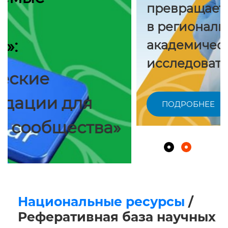
превращается
в региональный
академический и научно-
исследовательский хаб»
ПОДРОБНЕЕ
Национальные ресурсы
/
Реферативная база научных
журналов
Проект договора Скачать (.docx)