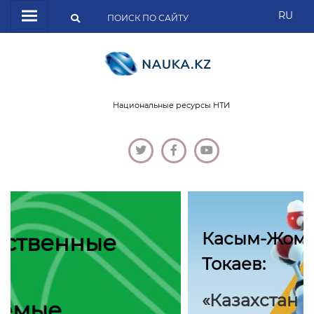
RU
Национальные ресурсы НТИ
Касым-Жомарт
Токаев:
«Казахстан постепенно