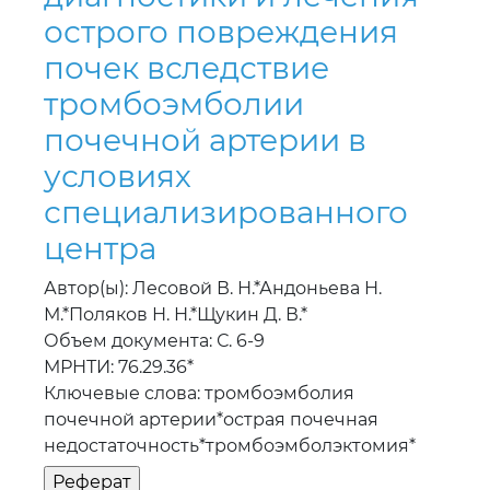
тромбоэмболии
почечной артерии в
условиях
специализированного
центра
Автор(ы): Лесовой В. Н.*Андоньева Н.
М.*Поляков Н. Н.*Щукин Д. В.*
Объем документа: С. 6-9
МРНТИ: 76.29.36*
Ключевые слова: тромбоэмболия
почечной артерии*острая почечная
недостаточность*тромбоэмболэктомия*
Оценка