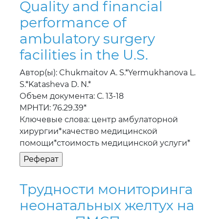
ambulatory surgery
facilities in the U.S.
Автор(ы): Chukmaitov A. S.*Yermukhanova L.
S.*Katasheva D. N.*
Объем документа: С. 13-18
МРНТИ: 76.29.39*
Ключевые слова: центр амбулаторной
хирургии*качество медицинской
помощи*стоимость медицинской услуги*
Трудности мониторинга
неонатальных желтух на
уровне ПМСП
Автор(ы): Мамырбаева М. А.*Жумагалиева Г.
Д.*Ким С. В.*Исангужина Ж. Х.*Шильманова