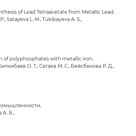
esis of Lead Tetraacetate from Metallic Lead,
., Satayeva L. M., Tukibayeva A. S.,
 of polyphosphates with metallic iron,
илкибаев О. Т., Сатаев М. С., Бейсбекова Р. Д.,
ромышленности,
А. Б.,