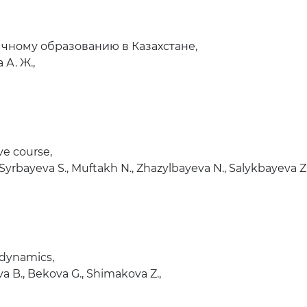
чному образованию в Казахстане,
 А. Ж.,
ve course,
rbayeva S., Muftakh N., Zhazylbayeva N., Salykbayeva Z.
odynamics,
a B., Bekova G., Shimakova Z.,