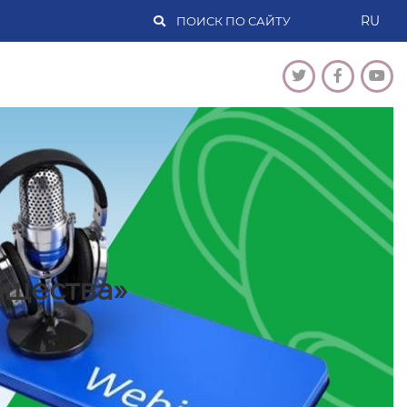
RU
бщества»