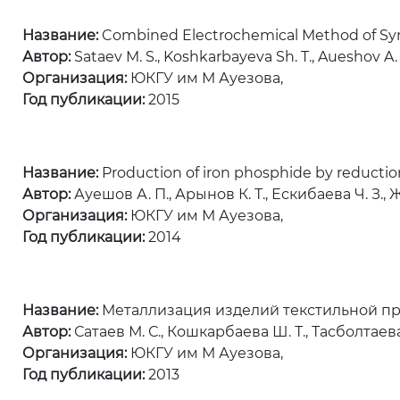
Название:
Combined Electrochemical Method of Synth
Автор:
Sataev M. S., Koshkarbayeva Sh. T., Aueshov A. P
Организация:
ЮКГУ им М Ауезова,
Год публикации:
2015
Название:
Production of iron phosphide by reduction
Автор:
Ауешов А. П., Арынов К. Т., Ескибаева Ч. З., Ж
Организация:
ЮКГУ им М Ауезова,
Год публикации:
2014
Название:
Металлизация изделий текстильной п
Автор:
Сатаев М. С., Кошкарбаева Ш. Т., Тасболтаева 
Организация:
ЮКГУ им М Ауезова,
Год публикации:
2013