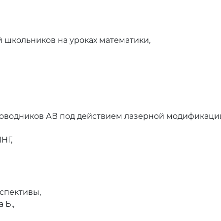
школьников на уроках математики,
оводников АВ под действием лазерной модификаци
НГ,
спективы,
 Б.,