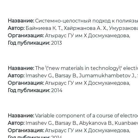
Название:
Системно-целостный подход к полиязы
Автор:
Байниева К. Т., Хайржанова А. Х., Умурзакова
Организация:
Атыраус ГУ им Х Досмухамедова,
Год публикации:
2013
Название:
The \"new materials in technology\" electi
Автор:
Imashev G., Barsay B., Jumamukhambetov J., Sy
Организация:
Атыраус ГУ им Х Досмухамедова,
Год публикации:
2014
Название:
Variable component of a course of electr
Автор:
Imashev G., Barsay B., Abykanova B., Kuanbaev
Организация:
Атыраус ГУ им Х Досмухамедова,
Год публикации:
2014