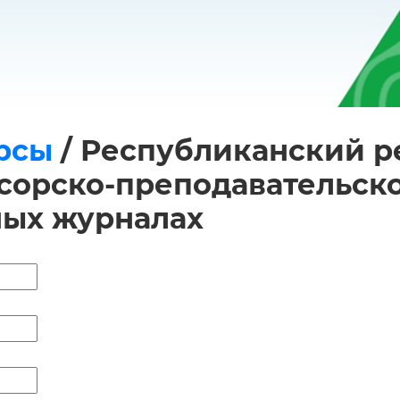
рсы
/
Республиканский ре
орско-преподавательског
ных журналах