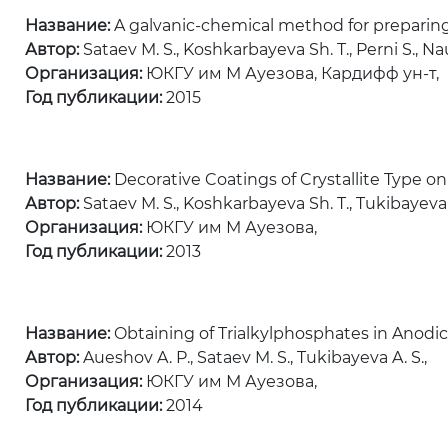
Название:
A galvanic-chemical method for preparin
Автор:
Sataev M. S., Koshkarbayeva Sh. T., Perni S., Na
Организация:
ЮКГУ им М Ауезова, Кардифф ун-т,
Год публикации:
2015
Название:
Decorative Coatings of Crystallite Type on
Автор:
Sataev M. S., Koshkarbayeva Sh. T., Tukibayeva A
Организация:
ЮКГУ им М Ауезова,
Год публикации:
2013
Название:
Obtaining of Trialkylphosphates in Anodic
Автор:
Aueshov A. P., Sataev M. S., Tukibayeva A. S.,
Организация:
ЮКГУ им М Ауезова,
Год публикации:
2014