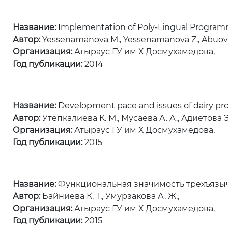
Название:
Implementation of Poly-Lingual Programm
Автор:
Yessenamanova M., Yessenamanova Z., Abuova 
Организация:
Атыраус ГУ им Х Досмухамедова,
Год публикации:
2014
Название:
Development pace and issues of dairy pro
Автор:
Утепкалиева К. М., Мусаева А. А., Адиетова Э.
Организация:
Атыраус ГУ им Х Досмухамедова,
Год публикации:
2015
Название:
Функциональная значимость трехъязы
Автор:
Байниева К. Т., Умурзакова А. Ж.,
Организация:
Атыраус ГУ им Х Досмухамедова,
Год публикации:
2015