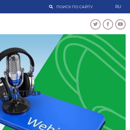
RU
бщества»