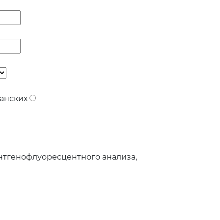
анских
тгенофлуоресцентного анализа,