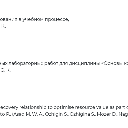
вания в учебном процессе,
К.,
ных лабораторных работ для дисциплины <Основы 
. К.,
ecovery relationship to optimise resource value as part 
nto P., (Asad M. W. A., Ozhigin S., Ozhigina S., Mozer D., Na