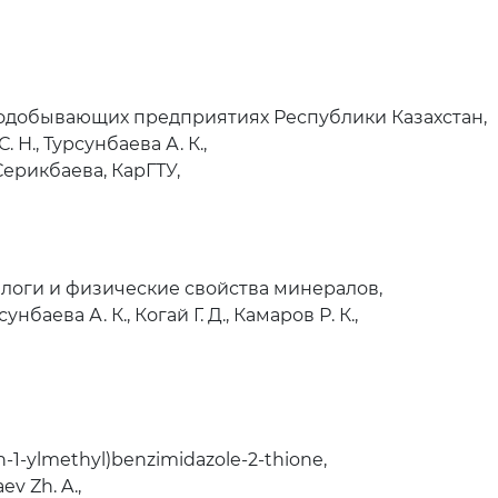
нодобывающих предприятиях Республики Казахстан,
Н., Турсунбаева А. К.,
ерикбаева, КарГТУ,
логи и физические свойства минералов,
унбаева А. К., Когай Г. Д., Камаров Р. К.,
sin-1-ylmethyl)benzimidazole-2-thione,
aev Zh. A.,