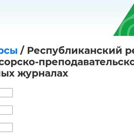
рсы
/
Республиканский ре
орско-преподавательског
ных журналах