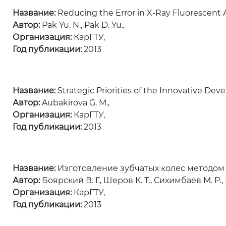
Название:
Reducing the Error in X-Ray Fluorescent A
Автор:
Pak Yu. N., Pak D. Yu.,
Организация:
КарГТУ,
Год публикации:
2013
Название:
Strategic Priorities of the Innovative De
Автор:
Aubakirova G. M.,
Организация:
КарГТУ,
Год публикации:
2013
Название:
Изготовление зубчатых колес методом 
Автор:
Боярский В. Г., Шеров К. Т., Сихимбаев М. Р.,
Организация:
КарГТУ,
Год публикации:
2013