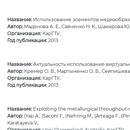
Название:
Использование элементов медиаобразо
Автор:
Маденова А. Е., Савченко Н. К., Шакирова Ю. 
Организация:
КарГТУ,
Год публикации:
2013
Название:
Актуальность использования виртуаль
Автор:
Кремер О. В., Мартыненко О. В., Сейпишева Э
Организация:
КарГТУ,
Год публикации:
2013
Название:
Exploiting the metallurgical throughput-r
Автор:
(Yap A., (Saconi F., (Nehring M., (Arteaga F., (Pi
Karatayeva V.,
Организация:
Univ Queensland, Australia, КарГТУ,