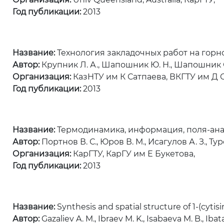
Год публикации:
2013
Название:
Технология закладочных работ на гор
Автор:
Крупник Л. А., Шапошник Ю. Н., Шапошник С. 
Организация:
КазНТУ им К Сатпаева, ВКГТУ им Д С
Год публикации:
2013
Название:
Термодинамика, информация, поля-ана
Автор:
Портнов В. С., Юров В. М., Исагулов А. З., Турс
Организация:
КарГТУ, КарГУ им Е Букетова,
Год публикации:
2013
Название:
Synthesis and spatial structure of 1-(cyti
Автор:
Gazaliev A. M., Ibraev M. K., Isabaeva M. B., Ibat