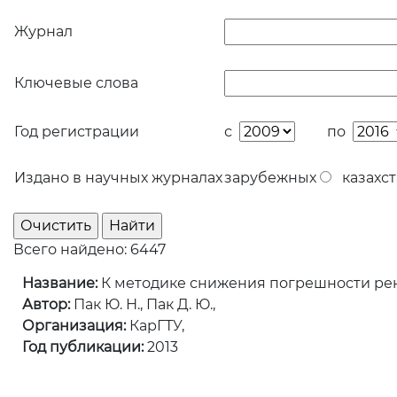
Журнал
Ключевые слова
Год регистрации
с
по
Издано в научных журналах
зарубежных
казахст
Всего найдено: 6447
Название:
К методике снижения погрешности рен
Автор:
Пак Ю. Н., Пак Д. Ю.,
Организация:
КарГТУ,
Год публикации:
2013