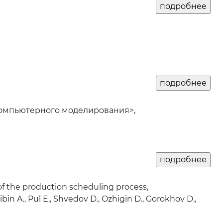
компьютерного моделирования>,
of the production scheduling process,
gibin A., Pul E., Shvedov D., Ozhigin D., Gorokhov D.,