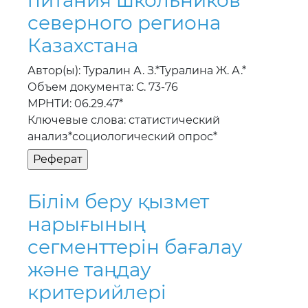
питания школьников
северного региона
Казахстана
Автор(ы): Туралин А. З.*Туралина Ж. А.*
Объем документа: С. 73-76
МРНТИ: 06.29.47*
Ключевые слова: статистический
анализ*социологический опрос*
Бiлiм беру қызмет
нарығының
сегменттерiн бағалау
және таңдау
критерийлерi