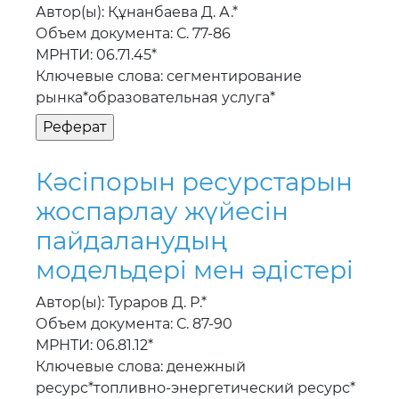
Автор(ы): Құнанбаева Д. А.*
Объем документа: С. 77-86
МРНТИ: 06.71.45*
Ключевые слова: сегментирование
рынка*образовательная услуга*
Кәсiпорын ресурстарын
жоспарлау жүйесiн
пайдаланудың
модельдерi мен әдiстерi
Автор(ы): Тураров Д. Р.*
Объем документа: С. 87-90
МРНТИ: 06.81.12*
Ключевые слова: денежный
ресурс*топливно-энергетический ресурс*