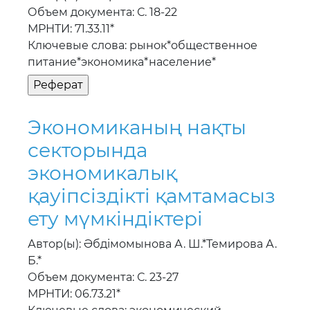
Объем документа: С. 18-22
МРНТИ: 71.33.11*
Ключевые слова: рынок*общественное
питание*экономика*население*
Экономиканың нақты
секторында
экономикалық
қауiпсiздiктi қамтамасыз
ету мүмкiндiктерi
Автор(ы): Әбдiмомынова А. Ш.*Темирова А.
Б.*
Объем документа: С. 23-27
МРНТИ: 06.73.21*