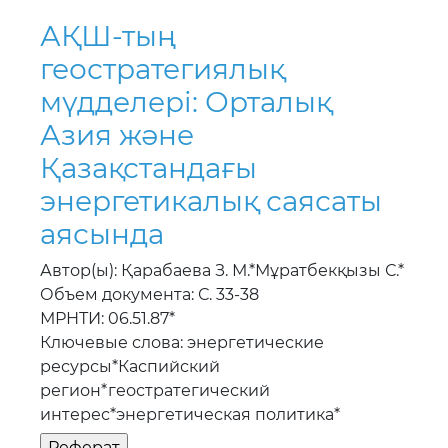
АҚШ-тың
геостратегиялық
мүдделерi: Орталық
Азия және
Қазақстандағы
энергетикалық саясаты
аясында
Автор(ы): Қарабаева З. М.*Мұратбекқызы С.*
Объем документа: С. 33-38
МРНТИ: 06.51.87*
Ключевые слова: энергетические
ресурсы*Каспийский
регион*геостратегический
интерес*энергетическая политика*