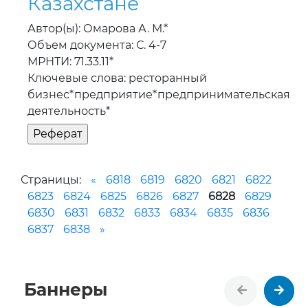
Казахстане
Автор(ы): Омарова А. М.*
Объем документа: С. 4-7
МРНТИ: 71.33.11*
Ключевые слова: ресторанный
бизнес*предприятие*предпринимательская
деятельность*
Страницы:
«
6818
6819
6820
6821
6822
6823
6824
6825
6826
6827
6828
6829
6830
6831
6832
6833
6834
6835
6836
6837
6838
»
Баннеры