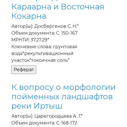
Караарна и Восточная
Кокарна
Автор(ы): Досбергенов С. Н.*
Объем документа: С. 150-167
МРНТИ: 37.27.29*
Ключевые слова: грунтовая
вода*рекультивационный
участок*токсичная соль*
К вопросу о морфологии
пойменных ландшафтов
реки Иртыш
Автор(ы): Царегородцева А. Г.*
Объем документа: С. 168-172