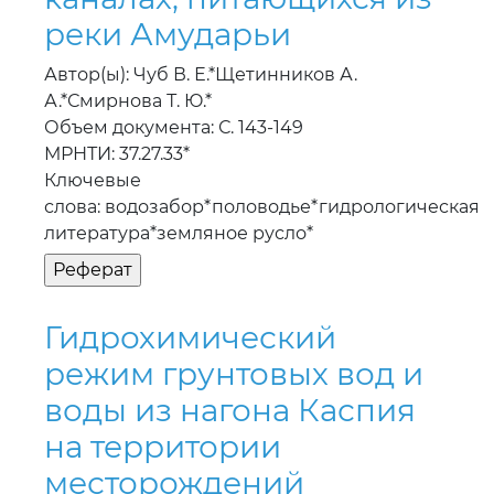
реки Амударьи
Автор(ы): Чуб В. Е.*Щетинников А.
А.*Смирнова Т. Ю.*
Объем документа: С. 143-149
МРНТИ: 37.27.33*
Ключевые
слова: водозабор*половодье*гидрологическая
литература*земляное русло*
Гидрохимический
режим грунтовых вод и
воды из нагона Каспия
на территории
месторождений