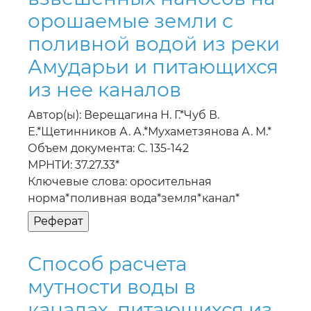
орошаемые земли с
поливной водой из реки
Амударьи и питающихся
из нее каналов
Автор(ы): Верещагина Н. Г.*Чуб В.
Е.*Щетинников А. А.*Мухаметзянова А. М.*
Объем документа: С. 135-142
МРНТИ: 37.27.33*
Ключевые слова: оросительная
норма*поливная вода*земля*канал*
Способ расчета
мутности воды в
каналах, питающихся из