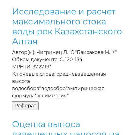
Исследование и расчет
максимального стока
воды рек Казахстанского
Алтая
Автор(ы): Чигринец Л. Ю.*Байсакова М. К.*
Объем документа: С. 120-134
МРНТИ: 37.27.19*
Ключевые слова: средневзвешанная
высота
водосбора*водосбор*эмпирическая
формула*ассиметрия*
Оценка выноса
взвешенных наносов на