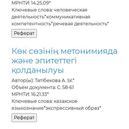
МРНТИ: 14.25.09*
Ключевые слова: человеческая
деятельность*коммуникативная
компетентность*речевая деятельность*
Көк сөзiнiң метонимияда
және эпитеттегi
қолданылуы
Автор(ы): Тәтiбекова А. Ы.*
Объем документа: С. 58-61
МРНТИ: 16.21.33*
Ключевые слова: казахское
языкознание*экспрессивный образ*