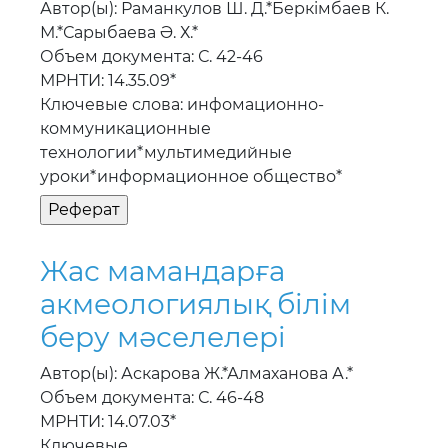
Автор(ы): Раманкулов Ш. Д.*Беркiмбаев К.
М.*Сарыбаева Ә. Х.*
Объем документа: С. 42-46
МРНТИ: 14.35.09*
Ключевые слова: инфомационно-
коммуникационные
технологии*мультимедийные
уроки*информационное общество*
Жас мамандарға
акмеологиялық бiлiм
беру мәселелерi
Автор(ы): Аскарова Ж.*Алмаханова А.*
Объем документа: С. 46-48
МРНТИ: 14.07.03*
Ключевые