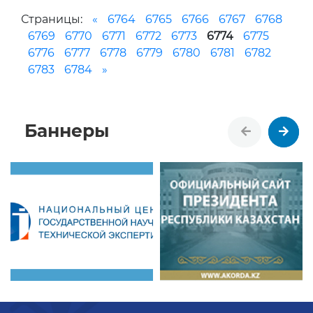
Страницы:
«
6764
6765
6766
6767
6768
6769
6770
6771
6772
6773
6774
6775
6776
6777
6778
6779
6780
6781
6782
6783
6784
»
Баннеры