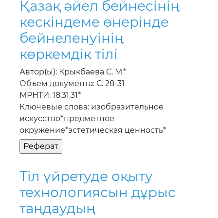
Қазақ әйел бейнесiнiң
кескiндеме өнерiнде
бейнеленуiнiң
көркемдiк тiлi
Автор(ы): Крыкбаева С. М.*
Объем документа: С. 28-31
МРНТИ: 18.31.31*
Ключевые слова: изобразительное
искусство*предметное
окружение*эстетическая ценность*
Тiл үйретуде оқыту
технологиясын дұрыс
таңдаудың