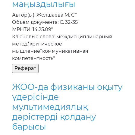
маңыздылығы
Автор(ы): Жолшаева М. С.*
Объем документа: С. 32-35
МРНТИ: 14.25.09*
Ключевые слова: междисциплинарный
метод*критическое
мышление*коммуникативная
компетентность*
ЖОО-да физиканы оқыту
үдерiсiнде
мультимедиялық
дәрiстердi қолдану
барысы