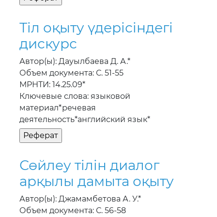
Тiл оқыту үдерiсiндегi
дискурс
Автор(ы): Дауылбаева Д. А.*
Объем документа: С. 51-55
МРНТИ: 14.25.09*
Ключевые слова: языковой
материал*речевая
деятельность*английский язык*
Сөйлеу тiлiн диалог
арқылы дамыта оқыту
Автор(ы): Джамамбетова А. У.*
Объем документа: С. 56-58