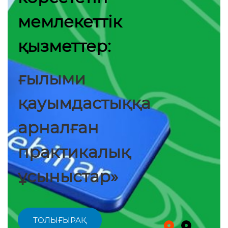
мемлекеттік
қызметтер:
ғылыми
қауымдастыққа
арналған
практикалық
ұсыныстар»
ТОЛЫҒЫРАҚ