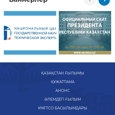
ҚАЗАҚСТАН ҒЫЛЫМЫ
ҚҰЖАТТАМА
АНОНС
ӘЛЕМДЕГІ ҒЫЛЫМ
ҰМҒТСО БАСЫЛЫМДАРЫ