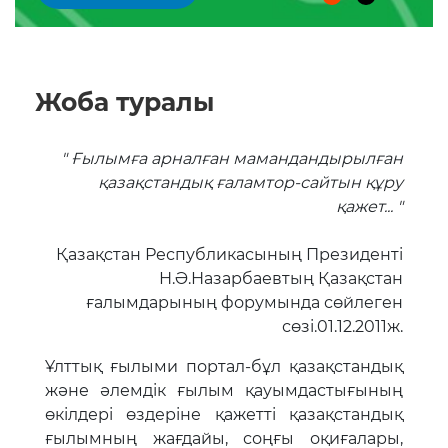
Жоба туралы
" Ғылымға арналған мамандандырылған
қазақстандық ғаламтор-сайтын құру
қажет... "
Қазақстан Республикасының Президенті
Н.Ә.Назарбаевтың Қазақстан
ғалымдарының форумында сөйлеген
сөзі.01.12.2011ж.
Ұлттық ғылыми портал-бұл қазақстандық
және әлемдік ғылым қауымдастығының
өкілдері өздеріне қажетті қазақстандық
ғылымның жағдайы, соңғы оқиғалары,