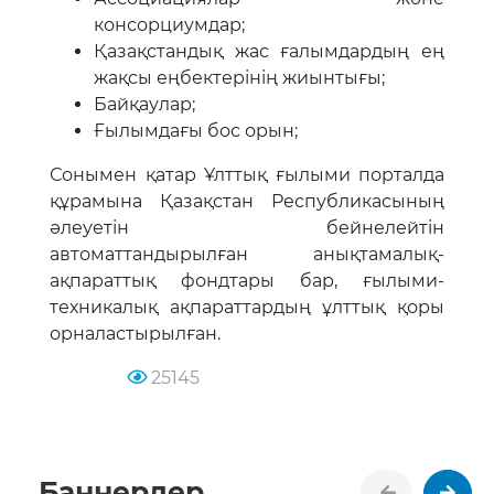
консорциумдар;
Қазақстандық жас ғалымдардың ең
жақсы еңбектерінің жиынтығы;
Байқаулар;
Ғылымдағы бос орын;
Сонымен қатар Ұлттық ғылыми порталда
құрамына Қазақстан Республикасының
әлеуетін бейнелейтін
автоматтандырылған анықтамалық-
ақпараттық фондтары бар, ғылыми-
техникалық ақпараттардың ұлттық қоры
орналастырылған.
25145
Баннерлер