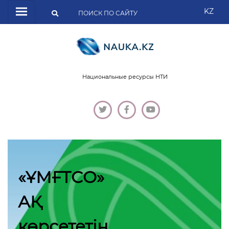
KZ
Национальные ресурсы НТИ
«ҰМҒТСО»
АҚ
көрсететін