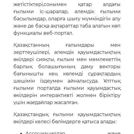
жетістіктері,сонымен қатар алдағы
ғылыми іс-шаралар, әлемдік ғылыми
басылымдар, оларға шығу мүмкіндігін алу
және де басқа ақпараттар таба алатын көп
функциалы веб-портал.
Қазақстанның ғалымдары мен
зерттеушілері, әлемдік қауымдастықтың
өкілдері сияқты, ғылым мен мемлекеттің
барлық болашығының даму векторы
бағынышты кең көлемді сұрақтардың
шешімін іздеумен айналысуда. Ұлттық
ғылыми порталда ғылыми қауымдастық
өкілдерін интерактивті жолмен біріктіру
үшін жағдайлар жасалған.
Қазақстандық ғылыми қауымдастықтың
өкілдері келесі бөлімдерге қатыса алады:
Ассоциациялар және