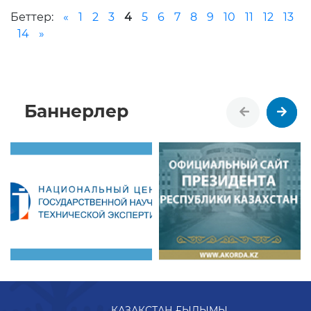
Беттер:
«
1
2
3
4
5
6
7
8
9
10
11
12
13
14
»
Баннерлер
ҚАЗАҚСТАН ҒЫЛЫМЫ