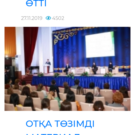
ӨТТІ
27.11.2019
4502
ОТҚА ТӨЗІМДІ