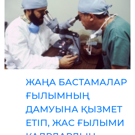
ЖАҢА БАСТАМАЛАР
ҒЫЛЫМНЫҢ
ДАМУЫНА ҚЫЗМЕТ
ЕТІП, ЖАС ҒЫЛЫМИ