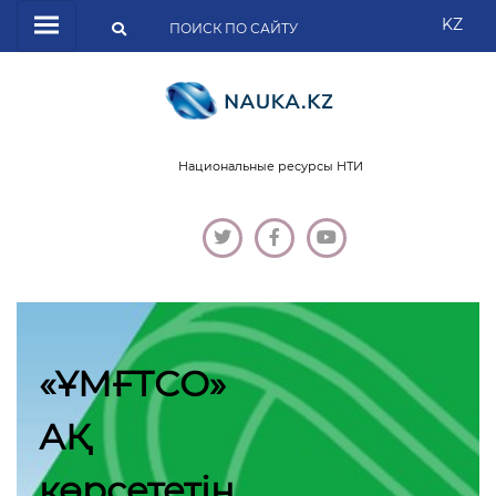
KZ
Национальные ресурсы НТИ
«ҰМҒТСО»
АҚ
көрсететін