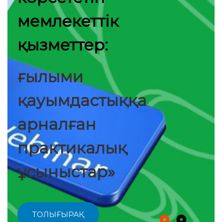
мемлекеттік
қызметтер:
ғылыми
қауымдастыққа
арналған
практикалық
ұсыныстар»
ТОЛЫҒЫРАҚ