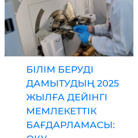
БІЛІМ БЕРУДІ
ДАМЫТУДЫҢ 2025
ЖЫЛҒА ДЕЙІНГІ
МЕМЛЕКЕТТІК
БАҒДАРЛАМАСЫ: