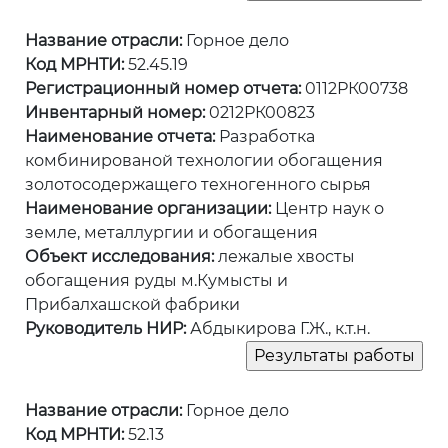
Название отрасли:
Горное дело
Код МРНТИ:
52.45.19
Регистрационный номер отчета:
0112РК00738
Инвентарный номер:
0212РК00823
Наименование отчета:
Разработка
комбинированой технологии обогащения
золотосодержащего техногенного сырья
Наименование организации:
Центр наук о
земле, металлургии и обогащения
Объект исследования:
лежалые хвосты
обогащения руды м.Кумысты и
Прибалхашской фабрики
Руководитель НИР:
Абдыкирова Г.Ж., к.т.н.
Название отрасли:
Горное дело
Код МРНТИ:
52.13