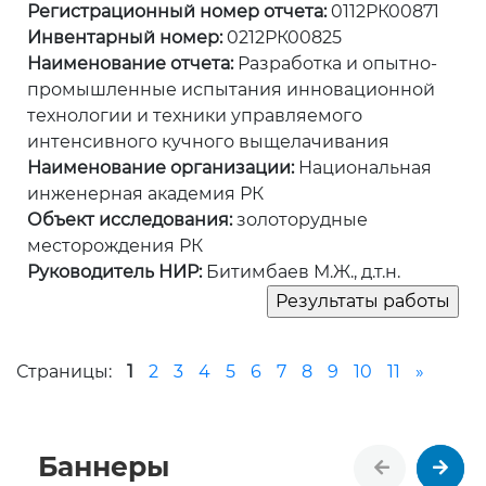
Регистрационный номер отчета:
0112РК00871
Инвентарный номер:
0212РК00825
Наименование отчета:
Разработка и опытно-
промышленные испытания инновационной
технологии и техники управляемого
интенсивного кучного выщелачивания
Наименование организации:
Национальная
инженерная академия РК
Объект исследования:
золоторудные
месторождения РК
Руководитель НИР:
Битимбаев М.Ж., д.т.н.
Страницы:
1
2
3
4
5
6
7
8
9
10
11
»
Баннеры