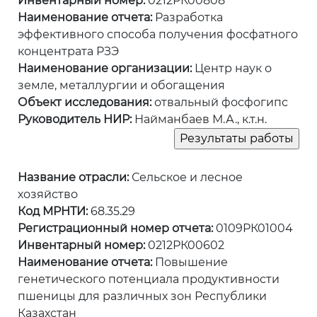
Инвентарный номер:
0212РК00808
Наименование отчета:
Разработка
эффективного способа получения фосфатного
концентрата РЗЭ
Наименование организации:
Центр наук о
земле, металлургии и обогащения
Объект исследования:
отвальный фосфогипс
Руководитель НИР:
Найманбаев М.А., к.т.н.
Название отрасли:
Сельское и лесное
хозяйство
Код МРНТИ:
68.35.29
Регистрационный номер отчета:
0109РК01004
Инвентарный номер:
0212РК00602
Наименование отчета:
Повышение
генетического потенциала продуктивности
пшеницы для различных зон Республики
Казахстан