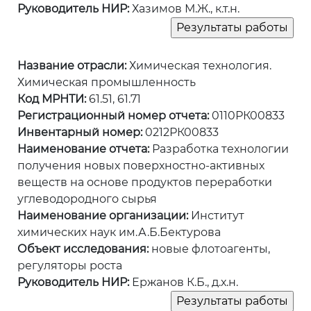
Руководитель НИР:
Хазимов М.Ж., к.т.н.
Название отрасли:
Химическая технология.
Химическая промышленность
Код МРНТИ:
61.51, 61.71
Регистрационный номер отчета:
0110РК00833
Инвентарный номер:
0212РК00833
Наименование отчета:
Разработка технологии
получения новых поверхностно-активных
веществ на основе продуктов переработки
углеводородного сырья
Наименование организации:
Институт
химических наук им.А.Б.Бектурова
Объект исследования:
новые флотоагенты,
регуляторы роста
Руководитель НИР:
Ержанов К.Б., д.х.н.