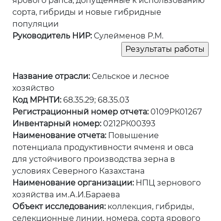
ярового рапса, допущенные к использованию
сорта, гибриды и новые гибридные
популяции
Руководитель НИР:
Сулейменов Р.М.
Название отрасли:
Сельское и лесное
хозяйство
Код МРНТИ:
68.35.29; 68.35.03
Регистрационный номер отчета:
0109РК01267
Инвентарный номер:
0212РК00393
Наименование отчета:
Повышение
потенциала продуктивности ячменя и овса
для устойчивого производства зерна в
условиях Северного Казахстана
Наименование организации:
НПЦ зернового
хозяйства им.А.И.Бараева
Объект исследования:
коллекция, гибриды,
селекционные линии, номера, сорта ярового