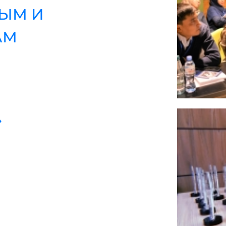
НЫМ И
АМ
»