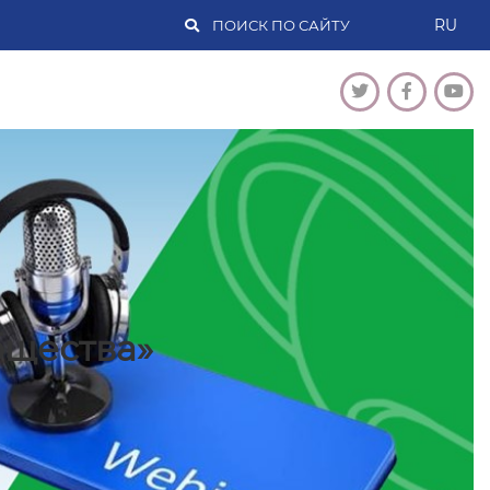
RU
бщества»