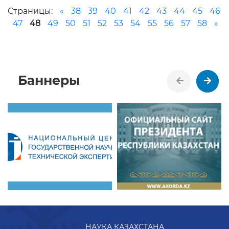
Страницы:
«
38
39
40
41
42
43
44
45
46
47
48
49
50
51
52
53
54
55
56
57
58
»
Баннеры
НАУКА КАЗАХСТАНА