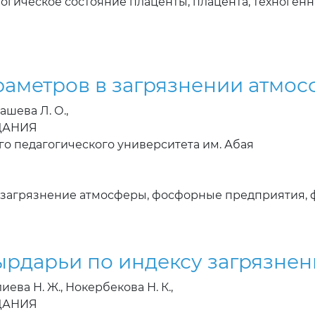
огическое состояние плаценты, плацента, техноген
раметров в загрязнении атмо
ашева Л. О.,
ЗДАНИЯ
го педагогического университета им. Абая
 загрязнение атмосферы, фосфорные предприятия, 
ырдарьи по индексу загрязнен
иева Н. Ж., Нокербекова Н. К.,
ЗДАНИЯ