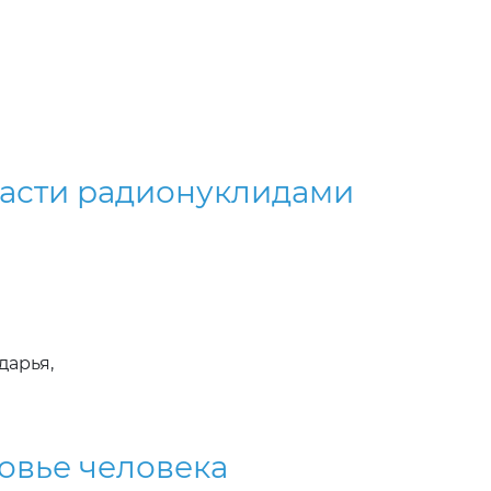
ласти радионуклидами
дарья,
ровье человека