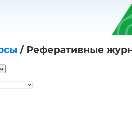
рсы
/
Реферативные жур