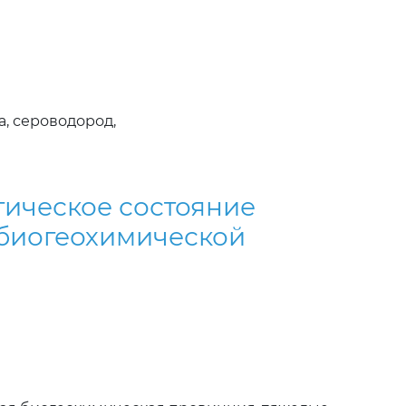
, сероводород,
гическое состояние
 биогеохимической