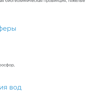
ная биогеохимическая провинция, тяжелые
сферы
фосфор,
ия вод