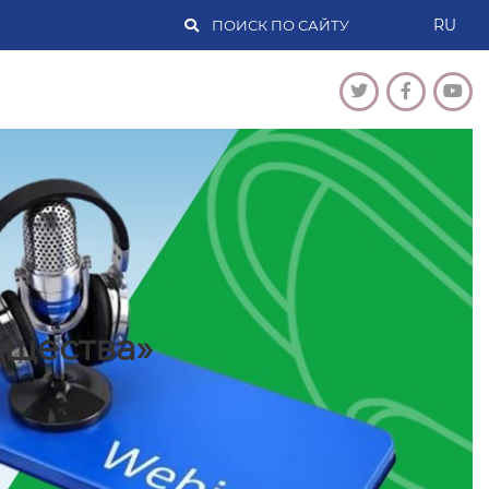
RU
бщества»