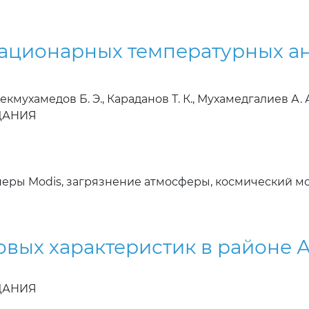
ационарных температурных а
екмухамедов Б. Э., Караданов Т. К., Мухамедгалиев А. А
ЗДАНИЯ
неры Modis, загрязнение атмосферы, космический м
вых характеристик в районе А
ЗДАНИЯ