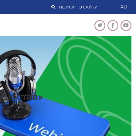
RU
бщества»