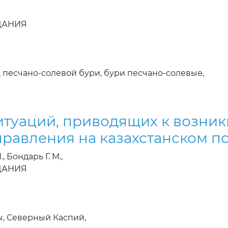
ЗДАНИЯ
 песчано-солевой бури, бури песчано-солевые,
итуаций, приводящих к возни
правления на казахстанском п
, Бондарь Г. М.,
ЗДАНИЯ
ы, Северный Каспий,