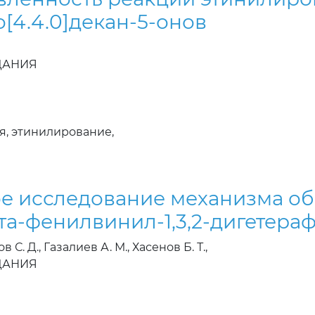
[4.4.0]декан-5-онов
ЗДАНИЯ
я, этинилирование,
е исследование механизма об
та-фенилвинил-1,3,2-дигетер
С. Д., Газалиев А. М., Хасенов Б. Т.,
ЗДАНИЯ