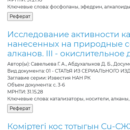
Ключевые слова: фосфоланы, эфедрин, алкалоиды
Исследование активности ка
нанесенных на природные со
алканов. III - окислительно
Автор(ы): Савельева Г. А., Абдухалыков Д. Б., Досумо
Вид документа: 01 - СТАТЬЯ ИЗ СЕРИАЛЬНОГО И
Заглавие серии: Известия НАН РК
Объем документа: c. 3-6
МРНТИ: 31.15.28
Ключевые слова: катализаторы, носители, алканы
Комiртегi кос тотыгын Cu-СЖ