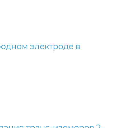
леродном электроде в
вания транс-изомеров 2-