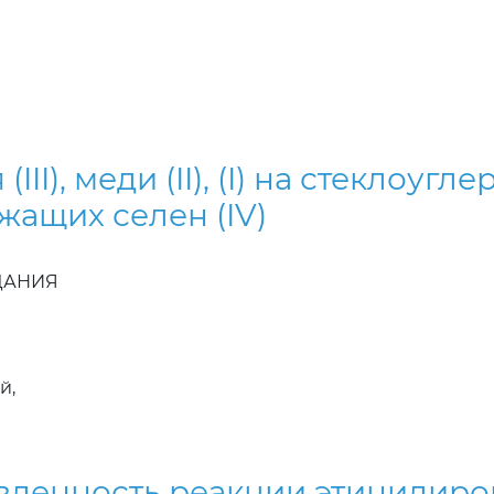
I), меди (II), (I) на стеклоуг
жащих селен (IV)
ЗДАНИЯ
й,
вленность реакции этинилиро