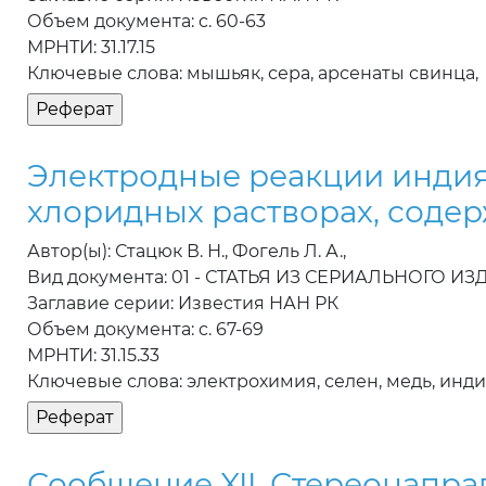
Объем документа: c. 60-63
МРНТИ: 31.17.15
Ключевые слова: мышьяк, сера, арсенаты свинца,
Электродные реакции индия (II
хлоридных растворах, содер
Автор(ы): Стацюк В. Н., Фогель Л. А.,
Вид документа: 01 - СТАТЬЯ ИЗ СЕРИАЛЬНОГО И
Заглавие серии: Известия НАН РК
Объем документа: c. 67-69
МРНТИ: 31.15.33
Ключевые слова: электрохимия, селен, медь, инди
Сообщение XII. Стереонапра