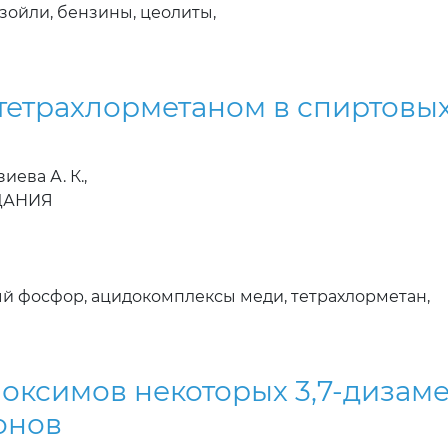
азойли, бензины, цеолиты,
тетрахлорметаном в спиртовых
иева А. К.,
ЗДАНИЯ
ый фосфор, ацидокомплексы меди, тетрахлорметан,
 оксимов некоторых 3,7-дизам
онов