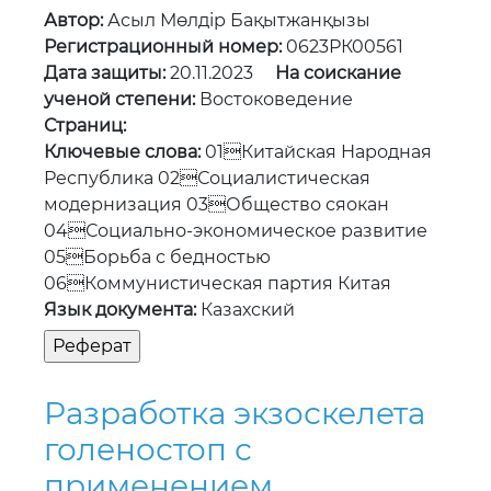
Автор:
Асыл Мөлдір Бақытжанқызы
Регистрационный номер:
0623РК00561
Дата защиты:
20.11.2023
На соискание
ученой степени:
Востоковедение
Страниц:
Ключевые слова:
01Китайская Народная
Республика 02Социалистическая
модернизация 03Общество сяокан
04Социально-экономическое развитие
05Борьба с бедностью
06Коммунистическая партия Китая
Язык документа:
Казахский
Разработка экзоскелета
голеностоп с
применением