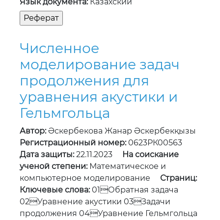
Язык документа:
Казахский
Численное
моделирование задач
продолжения для
уравнения акустики и
Гельмгольца
Автор:
Әскербекова Жанар Әскербекқызы
Регистрационный номер:
0623РК00563
Дата защиты:
22.11.2023
На соискание
ученой степени:
Математическое и
компьютерное моделирование
Страниц:
Ключевые слова:
01Обратная задача
02Уравнение акустики 03Задачи
продолжения 04Уравнение Гельмгольца