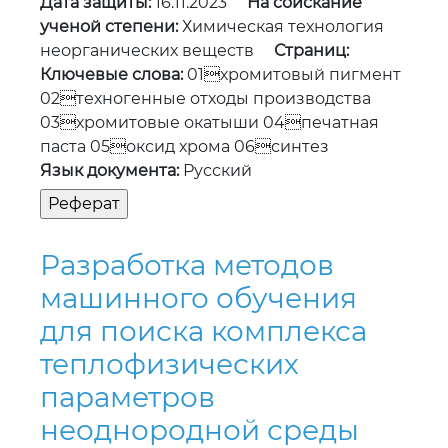
Дата защиты:
16.11.2023
На соискание
ученой степени:
Химическая технология
неорганических веществ
Страниц:
Ключевые слова:
01хромитовый пигмент
02техногенные отходы производства
03хромитовые окатыши 04печатная
паста 05оксид хрома 06синтез
Язык документа:
Русский
Разработка методов
машинного обучения
для поиска комплекса
теплофизических
параметров
неоднородной среды