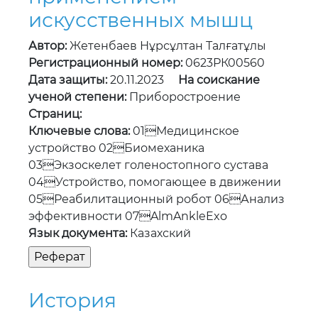
искусственных мышц
Автор:
Жетенбаев Нұрсұлтан Талғатұлы
Регистрационный номер:
0623РК00560
Дата защиты:
20.11.2023
На соискание
ученой степени:
Приборостроение
Страниц:
Ключевые слова:
01Медицинское
устройство 02Биомеханика
03Экзоскелет голеностопного сустава
04Устройство, помогающее в движении
05Реабилитационный робот 06Анализ
эффективности 07AlmAnkleExo
Язык документа:
Казахский
История