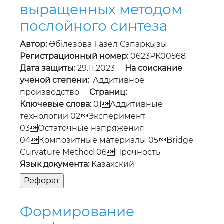
выращенных методом
послойного синтеза
Автор:
Әбілезова Ғазел Сапарқызы
Регистрационный номер:
0623РК00568
Дата защиты:
29.11.2023
На соискание
ученой степени:
Аддитивное
производство
Страниц:
Ключевые слова:
01Аддитивные
технологии 02Эксперимент
03Остаточные напряжения
04Композитные материалы 05Bridge
Curvature Method 06Прочность
Язык документа:
Казахский
Формирование