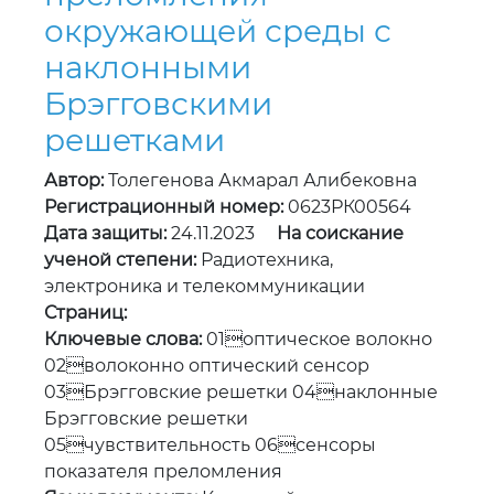
окружающей среды с
наклонными
Брэгговскими
решетками
Автор:
Толегенова Акмарал Алибековна
Регистрационный номер:
0623РК00564
Дата защиты:
24.11.2023
На соискание
ученой степени:
Радиотехника,
электроника и телекоммуникации
Страниц:
Ключевые слова:
01оптическое волокно
02волоконно оптический сенсор
03Брэгговские решетки 04наклонные
Брэгговские решетки
05чувствительность 06сенсоры
показателя преломления