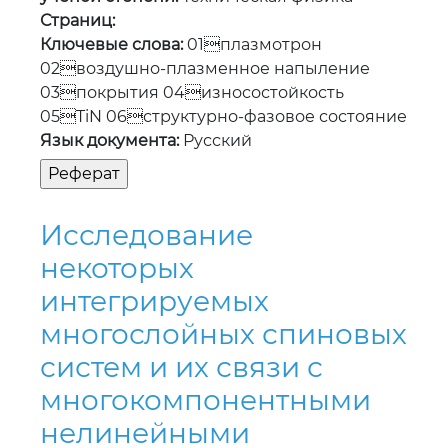
Язык документа:
Русский
Исследование
некоторых
интегрируемых
многослойных спиновых
систем и их связи с
многокомпонентными
нелинейными
уравнениями
Шредингера
Автор:
Мырзақұл Ақбота Ратбайқызы
Регистрационный номер:
0623РК00425