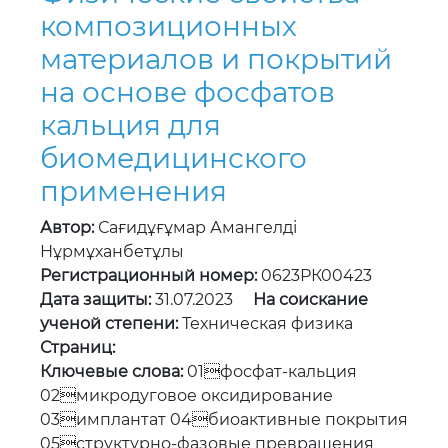
кальция для
биомедицинского
применения
Автор:
Сағидұғұмар Амангелді
Нұрмұханбетұлы
Регистрационный номер:
0623РК00423
Дата защиты:
31.07.2023
На соискание
ученой степени:
Техническая физика
Страниц:
Ключевые слова:
01фосфат-кальция
02микродуговое оксидирование
03имплантат 04биоактивные покрытия
05структурно-фазовые превращения
06гидроксиапатит
Язык документа:
Русский