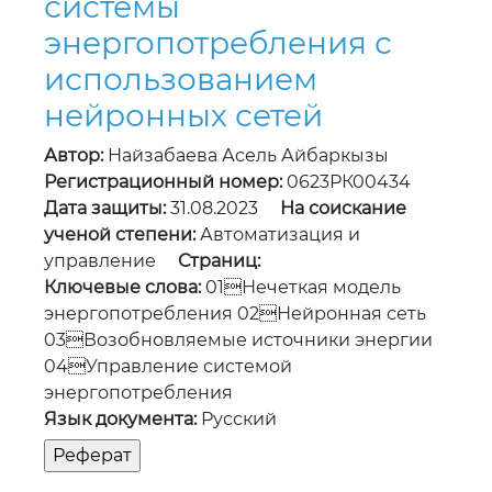
Автор:
Найзабаева Асель Айбаркызы
Регистрационный номер:
0623РК00434
Дата защиты:
31.08.2023
На соискание
ученой степени:
Автоматизация и
управление
Страниц:
Ключевые слова:
01Нечеткая модель
энергопотребления 02Нейронная сеть
03Возобновляемые источники энергии
04Управление системой
энергопотребления
Язык документа:
Русский
Разработка реакторного
метода получения
кориума и исследование