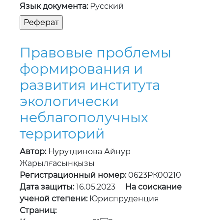
формирования и
развития института
экологически
неблагополучных
территорий
Автор:
Нурутдинова Айнур
Жарылғасынқызы
Регистрационный номер:
0623РК00210
Дата защиты:
16.05.2023
На соискание
ученой степени:
Юриспруденция
Страниц:
Ключевые слова:
01Экологически
неблагополучные территории
02Институт экологически
неблагополучных территорий 03Зона
экологического бедствия 04Зона