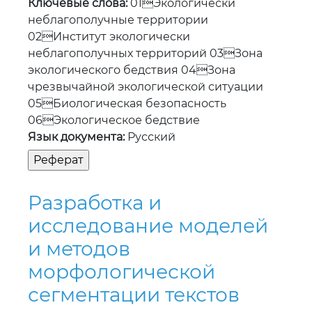
чрезвычайной экологической ситуации
05Биологическая безопасность
06Экологическое бедствие
Язык документа:
Русский
Разработка и
исследование моделей
и методов
морфологической
сегментации текстов
казахского языка для
нейронного машинного
перевода
Автор:
Кәрібаева Айдана Сейілғазықызы