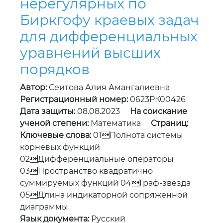
порядков
Автор:
Сеитова Алия Амангалиевна
Регистрационный номер:
0623РК00426
Дата защиты:
08.08.2023
На соискание
ученой степени:
Математика
Страниц:
Ключевые слова:
01Полнота системы
корневых функций
02Дифференциальные операторы
03Пространство квадратично
суммируемых функций 04Граф-звезда
05Длина индикаторной сопряженной
диаграммы
Язык документа:
Русский
Страницы:
«
1
2
3
4
5
6
7
8
9
10
11
12
13
14
15
16
17
18
»