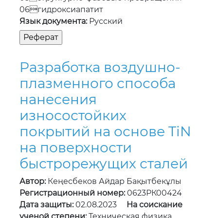
Разработка воздушно-
плазменного способа
нанесения
износостойких
покрытий на основе TiN
на поверхности
быстрорежущих сталей
Автор:
Кеңесбеков Айдар Бақытбекұлы
Регистрационный номер:
0623РК00424
Дата защиты:
02.08.2023
На соискание
ученой степени:
Техническая физика
Страниц:
Ключевые слова:
01плазмотрон
02воздушно-плазменное напыление
03покрытия 04износостойкость
05TiN 06структурно-фазовое состояние