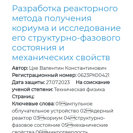
его структурно-фазового
состояния и
механических свойств
Автор:
Цхе Валентин Константинович
Регистрационный номер:
0623РК00421
Дата защиты:
27.07.2023
На соискание
ученой степени:
Техническая физика
Страниц:
Ключевые слова:
01ампульное
облучательное устройство 02ядерный
реактор 03кориум 04структурно-
фазовое состояние 05механические
свойства 06микротвердость
Язык документа:
Русский
Современные