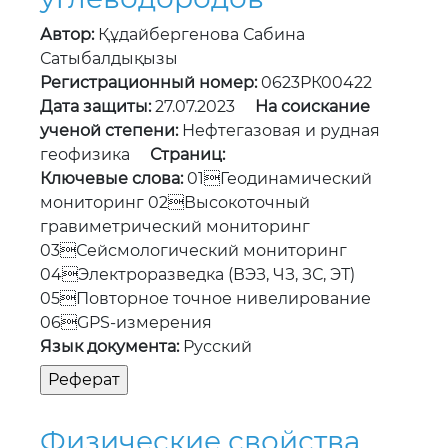
ученой степени:
Нефтегазовая и рудная
геофизика
Страниц:
Ключевые слова:
01Геодинамический
мониторинг 02Высокоточный
гравиметрический мониторинг
03Сейсмологический мониторинг
04Электроразведка (ВЭЗ, ЧЗ, ЗС, ЭТ)
05Повторное точное нивелирование
06GPS-измерения
Язык документа:
Русский
Физические свойства
композиционных
материалов и покрытий
на основе фосфатов