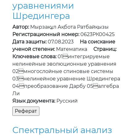
Дата защиты:
07.08.2023
На соискание
ученой степени:
Математика
Страниц:
Ключевые слова:
01интегрируемые
нелинейные эволюционные уравнения
02многослойные спиновые системы
03нелинейное уравнение Шредингера
04преобразование Дарбу 05алгебра
Ли
Язык документа:
Русский
Спектральный анализ
нерегулярных по
Биркгофу краевых задач
для дифференциальных
уравнений высших