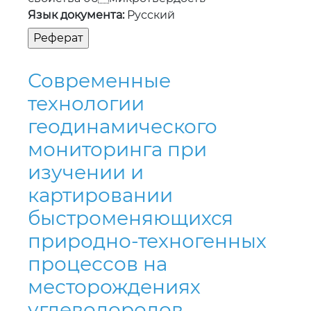
технологии
геодинамического
мониторинга при
изучении и
картировании
быстроменяющихся
природно-техногенных
процессов на
месторождениях
углеводородов
Автор:
Құдайбергенова Сабина
Сатыбалдықызы
Регистрационный номер:
0623РК00422
Дата защиты:
27.07.2023
На соискание