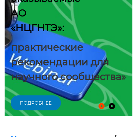
превращается
в региональный
академический и на
исследовательский 
 для
ПОДРОБНЕЕ
щества»
Национальные ресурсы
/
Диссертации
Название