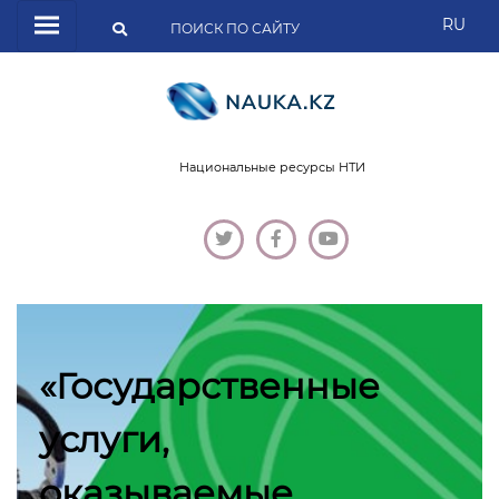
RU
Национальные ресурсы НТИ
Касым-Жомарт
нные
Токаев:
«Казахстан постепен