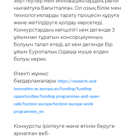
зерттеулер мен инновациялардың рөлін
нығайтуға бағытталған. Ол озық білім мен
технологияларды тарату процесін құруға
және жетілдіруге қолдау көрсетеді.
Конкурстардың көпшілігі кем дегенде 3
ұйымнан тұратын консорциумның
болуын талап етеді, ал кем дегенде бір
ұйым Еуропалық Одаққа мүше елден
болуы керек.
Өзекті жұмыс
бағдарламалары
https://research-and-
innovation.ec.europa.eu/funding/funding-
opportunities/funding-programmes-and-open-
calls/horizon-europe/horizon-europe-work-
programmes_en
Конкурсты іріктеуге және өтінім беруге
арналған веб-