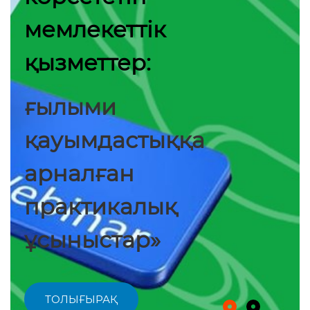
мемлекеттік
қызметтер:
ғылыми
қауымдастыққа
арналған
практикалық
ұсыныстар»
ТОЛЫҒЫРАҚ