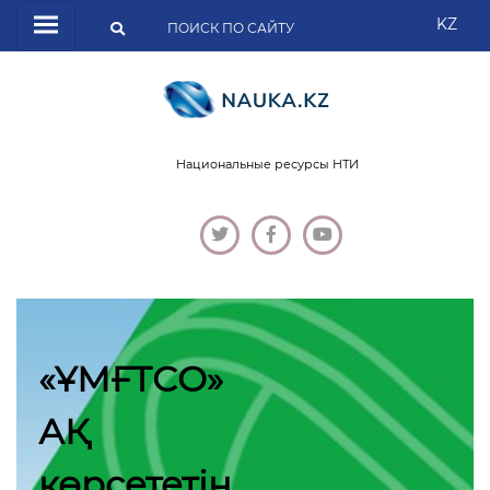
KZ
Национальные ресурсы НТИ
«ҰМҒТСО»
АҚ
көрсететін