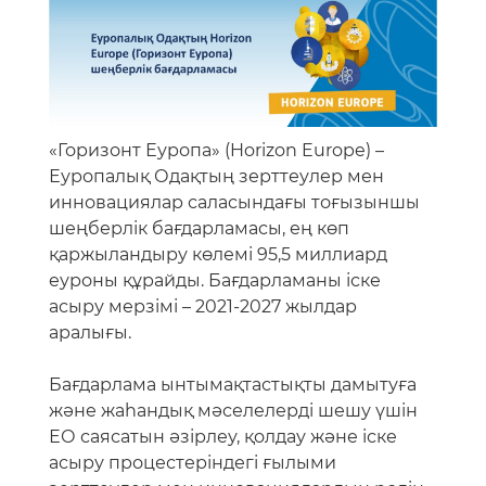
«Горизонт Еуропа» (Horizon Europe) –
Еуропалық Одақтың зерттеулер мен
инновациялар саласындағы тоғызыншы
шеңберлік бағдарламасы, ең көп
қаржыландыру көлемі 95,5 миллиард
еуроны құрайды. Бағдарламаны іске
асыру мерзімі – 2021-2027 жылдар
аралығы.
Бағдарлама ынтымақтастықты дамытуға
және жаһандық мәселелерді шешу үшін
ЕО саясатын әзірлеу, қолдау және іске
асыру процестеріндегі ғылыми