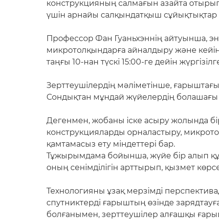
конструкцияның салмағын азайта отырып,
үшін арнайы салқындатқыш сұйықтықтар
Профессор Фан Гуаньхэннің айтуынша, эн
микротолқындарға айналдыру және кейін 
таңғы 10-нан түскі 15:00-ге дейін жүргізілг
Зерттеушілердің мәліметінше, ғарыштағы
Сондықтан мұндай жүйелердің болашағы 
Дегенмен, жобаны іске асыру жолында бі
конструкцияларды орналастыру, микротолқ
қамтамасыз ету міндеттері бар.
Тұжырымдама бойынша, жүйе бір алып құры
оның сенімділігін арттырып, қызмет көрсе
Технологияны ұзақ мерзімді перспектива
спутниктерді ғарыштың өзінде зарядтауға
болғанымен, зерттеушілер алғашқы ғарышт