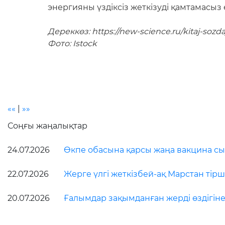
энергияны үздіксіз жеткізуді қамтамасыз 
Дереккөз: https://new-science.ru/kitaj-sozd
Фото: Istock
««
|
»»
Соңғы жаңалықтар
24.07.2026
Өкпе обасына қарсы жаңа вакцина сын
22.07.2026
Жерге үлгі жеткізбей-ақ Марстан тірші
20.07.2026
Ғалымдар зақымданған жерді өздігіне