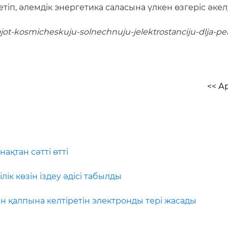
етіп, әлемдік энергетика саласына үлкен өзгеріс әкел
ajot-kosmicheskuju-solnechnuju-jelektrostanciju-dlja-pe
<< А
ақтан сәтті өтті
лік көзін іздеу әдісі табылды
н қалпына келтіретін электронды тері жасады