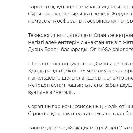
Ғарыштық күн энергетикасы идеясы ғал
бұрыннан қарастырылып келеді. Жердегі
немесе атмосфераның әсерінсіз күн энерг
Технологияны Қытайдағы Сиань электрон
негізгі элементтерін сынақтан өткізіп 
Дуань Баоян басқарады. Ол NASA әзірлег
Шэньси провинциясының Сиань қаласында
Қондырғыда биіктігі 75 метр мұнараға орн
панельдерге шоғырландырып, электр энер
метрден астам қашықтықтағы қабылдаушы 
қуатына айналады.
Сарапшылар комиссиясының мәліметінше, 
бірнеше қозғалып тұрған нысанға дәл бағ
Ғалымдар сондай-ақ диаметрі 2-ден 7 ме