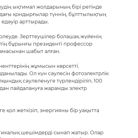
дің ықтимал жолдарының бірі ретінде
дағы қондырғылар түннің, бұлттылықтың
 едәуір арттырады.
рлеуде. Зерттеушілер болашақ жүйенің
ттің бұрынғы президенті профессор
дамасынан шабыт алған.
енттерінің жұмысын көрсетті.
олданылады. Ол күн сәулесін фотоэлектрлік
ындық сәулеленуге түрлендіріліп, 100
адан пайдалануға жарамды электр
 қол жеткізіп, энергияны бір уақытта
птикалық шешімдерді сынап жатыр. Олар