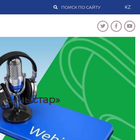
KZ
ұсыныстар»