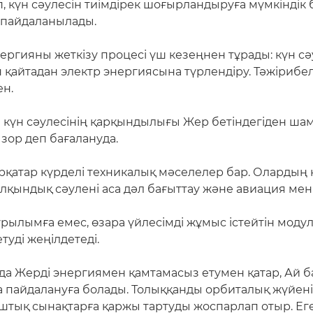
 күн сәулесін тиімдірек шоғырландыруға мүмкіндік 
 пайдаланылады.
ергияны жеткізу процесі үш кезеңнен тұрады: күн с
қайтадан электр энергиясына түрлендіру. Тәжірибел
ен.
 күн сәулесінің қарқындылығы Жер бетіндегіден ша
зор деп бағалануда.
рқатар күрделі техникалық мәселелер бар. Олардың қ
ындық сәулені аса дәл бағыттау және авиация мен қ
лымға емес, өзара үйлесімді жұмыс істейтін модуль
туді жеңілдетеді.
да Жерді энергиямен қамтамасыз етумен қатар, Ай 
 пайдалануға болады. Толыққанды орбиталық жүйені 
ық сынақтарға қаржы тартуды жоспарлап отыр. Егер 