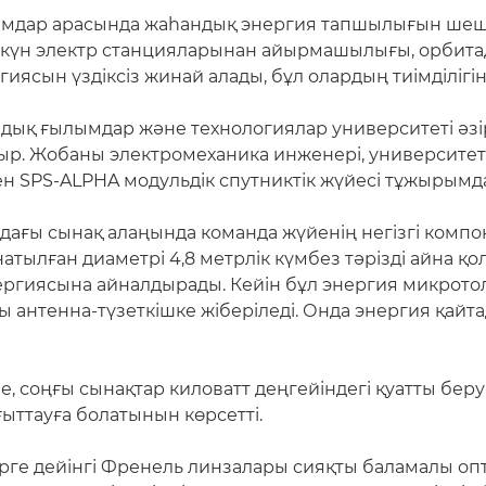
ымдар арасында жаһандық энергия тапшылығын шешу
 күн электр станцияларынан айырмашылығы, орбита
иясын үздіксіз жинай алады, бұл олардың тиімділігін
дық ғылымдар және технологиялар университеті әзі
жатыр. Жобаны электромеханика инженері, университе
ен SPS-ALPHA модульдік спутниктік жүйесі тұжырым
ғы сынақ алаңында команда жүйенің негізгі компон
атылған диаметрі 4,8 метрлік күмбез тәрізді айна қ
гиясына айналдырады. Кейін бұл энергия микротолқ
антенна-түзеткішке жіберіледі. Онда энергия қайт
соңғы сынақтар киловатт деңгейіндегі қуатты беруге
ыттауға болатынын көрсетті.
трге дейінгі Френель линзалары сияқты баламалы о