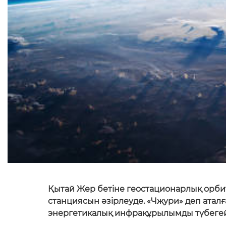
Қытай Жер бетіне геостационарлық орби
станциясын әзірлеуде. «Чжури» деп атал
энергетикалық инфрақұрылымды түбегейл