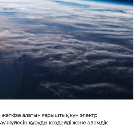
жеткізе алатын ғарыштық күн электр
у жүйесін құруды көздейді және әлемдік