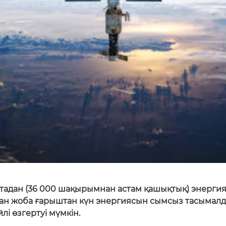
тадан (36 000 шақырымнан астам қашықтық) энергия 
ған жоба ғарыштан күн энергиясын сымсыз тасымалда
і өзгертуі мүмкін.