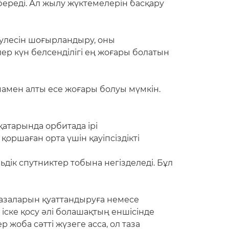
береді. Ал жылу жүктемелерін басқару
әулесін шоғырландыру, оны
ер күн белсенділігі ең жоғары болатын
мамен алты есе жоғары болуы мүмкін.
атарында орбитада ірі
оршаған орта үшін қауіпсіздікті
дік спутниктер тобына негізделеді. Бұл
базаларын қуаттандыруға немесе
іске қосу әлі болашақтың еншісінде
жоба сәтті жүзеге асса, ол таза