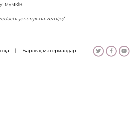
уі мүмкін.
redachi-jenergii-na-zemlju/
ртқа
|
Барлық материалдар