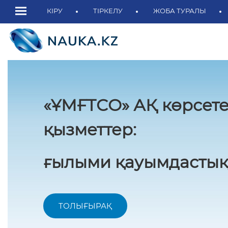
КІРУ
ТІРКЕЛУ
ЖОБА ТУРАЛЫ
«ҰМҒТСО» АҚ көрсете
қызметтер:
ғылыми қауымдастық
ТОЛЫҒЫРАҚ