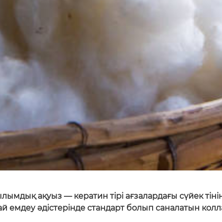
ымдық ақуыз — кератин тірі ағзалардағы сүйек тінін
дай емдеу әдістерінде стандарт болып саналатын колл