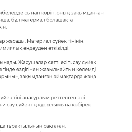
ірибелерде сынап көріп, оның зақымданған
ынша, бұл материал болашақта
ін.
 жасады. Материал сүйек тінінің
миялық өңдеуден өткізілді.
ады. Жасушалар сәтті өсіп, сау сүйек
йегінде өздігінен жазылмайтын көлемді
аларының зақымданған аймақтарда жаңа
йек тіні анағұрлым реттелген әрі
ғи сау сүйектің құрылымына көбірек
да тұрақтылығын сақтаған.