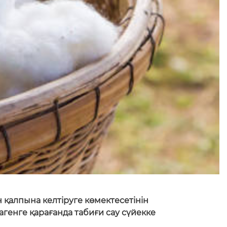
 қалпына келтіруге көмектесетінін
агенге қарағанда табиғи сау сүйекке