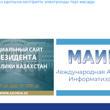
н қалпына келтіретін электронды тері жасады