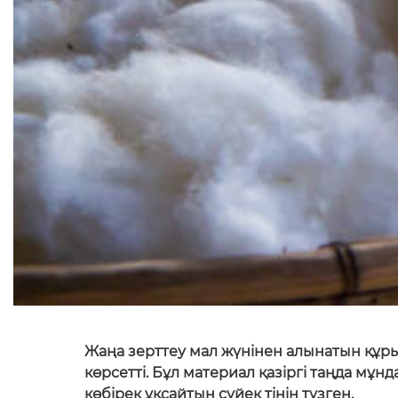
Жаңа зерттеу мал жүнінен алынатын құрыл
көрсетті. Бұл материал қазіргі таңда мұн
көбірек ұқсайтын сүйек тінін түзген.