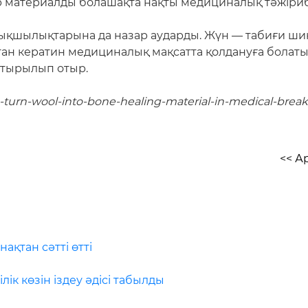
р материалды болашақта нақты медициналық тәжіриб
қшылықтарына да назар аударды. Жүн — табиғи шик
қтан кератин медициналық мақсатта қолдануға бола
стырылып отыр.
ts-turn-wool-into-bone-healing-material-in-medical-brea
<< А
ақтан сәтті өтті
лік көзін іздеу әдісі табылды