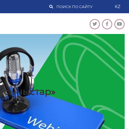
KZ
ұсыныстар»