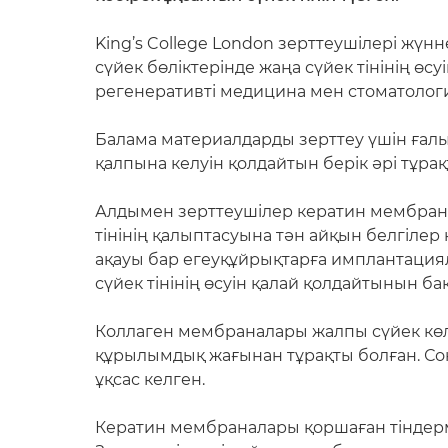
King’s College London зерттеушілері жүн
сүйек бөліктерінде жаңа сүйек тінінің ө
регенеративті медицина мен стоматологи
Балама материалдарды зерттеу үшін ғалы
қалпына келуін қолдайтын берік әрі тұр
Алдымен зерттеушілер кератин мембрана
тінінің қалыптасуына тән айқын белгілер
ақауы бар егеуқұйрықтарға имплантация
сүйек тінінің өсуін қалай қолдайтынын ба
Коллаген мембраналары жалпы сүйек көлем
құрылымдық жағынан тұрақты болған. Со
ұқсас келген.
Кератин мембраналары қоршаған тіндерме