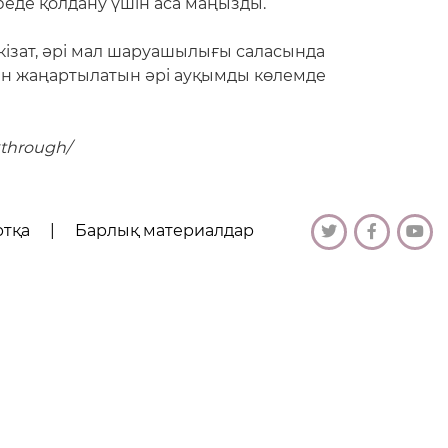
еде қолдану үшін аса маңызды.
ізат, әрі мал шаруашылығы саласында
тын жаңартылатын әрі ауқымды көлемде
kthrough/
ртқа
|
Барлық материалдар