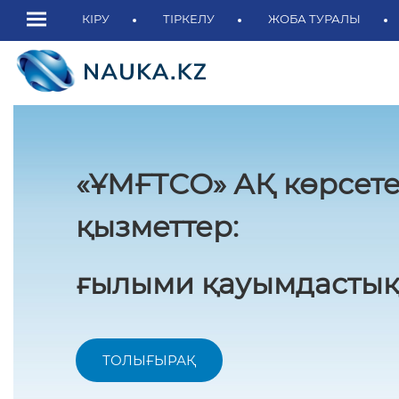
КІРУ
ТІРКЕЛУ
ЖОБА ТУРАЛЫ
«ҰМҒТСО» АҚ көрсете
қызметтер:
ғылыми қауымдастық
ТОЛЫҒЫРАҚ