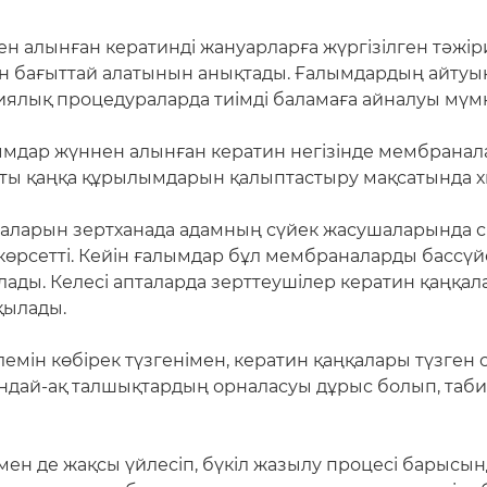
нен алынған кератинді жануарларға жүргізілген тәж
суін бағыттай алатынын анықтады. Ғалымдардың айту
ялық процедураларда тиімді баламаға айналуы мүмк
мдар жүннен алынған кератин негізінде мембраналар
ақты қаңқа құрылымдарын қалыптастыру мақсатында хи
ларын зертханада адамның сүйек жасушаларында сын
 көрсетті. Кейін ғалымдар бұл мембраналарды бассү
лады. Келесі апталарда зерттеушілер кератин қаңқ
қылады.
ін көбірек түзгенімен, кератин қаңқалары түзген сү
ндай-ақ талшықтардың орналасуы дұрыс болып, таби
н де жақсы үйлесіп, бүкіл жазылу процесі барысын