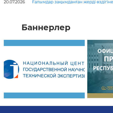
20.07.2026
Ғалымдар зақымданған жерді өздігіне
Баннерлер