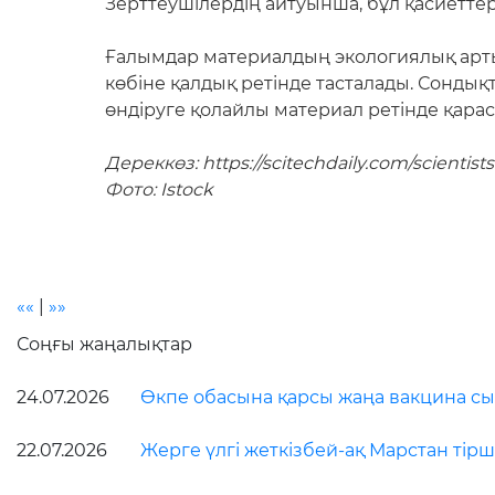
Зерттеушілердің айтуынша, бұл қасиетте
Ғалымдар материалдың экологиялық арты
көбіне қалдық ретінде тасталады. Сонды
өндіруге қолайлы материал ретінде қара
Дереккөз: https://scitechdaily.com/scientis
Фото: Istock
««
|
»»
Соңғы жаңалықтар
24.07.2026
Өкпе обасына қарсы жаңа вакцина сын
22.07.2026
Жерге үлгі жеткізбей-ақ Марстан тірші