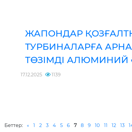
ЖАПОНДАР ҚОЗҒАЛТ
ТУРБИНАЛАРҒА АРН
ТӨЗІМДІ АЛЮМИНИЙ 
17.12.2025
1139
Беттер:
«
1
2
3
4
5
6
7
8
9
10
11
12
13
1