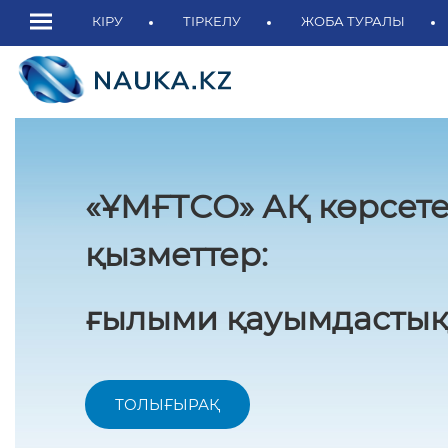
КІРУ
ТІРКЕЛУ
ЖОБА ТУРАЛЫ
«ҰМҒТСО» АҚ көрсете
қызметтер:
ғылыми қауымдастық
ТОЛЫҒЫРАҚ