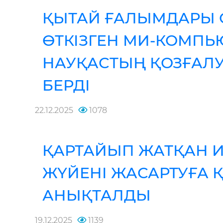
ҚЫТАЙ ҒАЛЫМДАРЫ 
ӨТКІЗГЕН МИ-КОМПЬ
НАУҚАСТЫҢ ҚОЗҒАЛ
БЕРДІ
22.12.2025
1078
ҚАРТАЙЫП ЖАТҚАН
ЖҮЙЕНІ ЖАСАРТУҒА Қ
АНЫҚТАЛДЫ
19.12.2025
1139