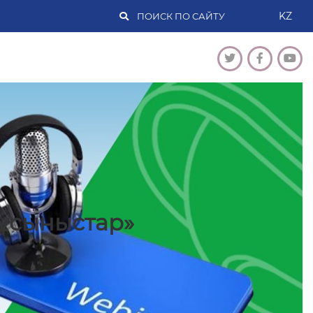
KZ
ұсыныстар»