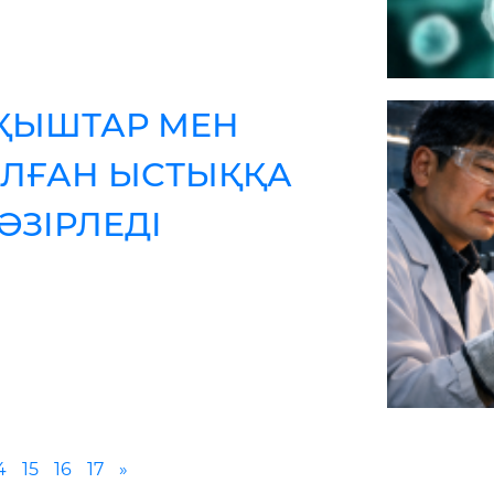
ҚЫШТАР МЕН
АЛҒАН ЫСТЫҚҚА
ӘЗІРЛЕДІ
4
15
16
17
»