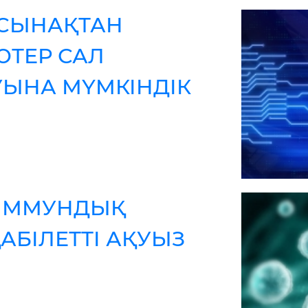
СЫНАҚТАН
ЮТЕР САЛ
УЫНА МҮМКІНДІК
 ИММУНДЫҚ
АБІЛЕТТІ АҚУЫЗ