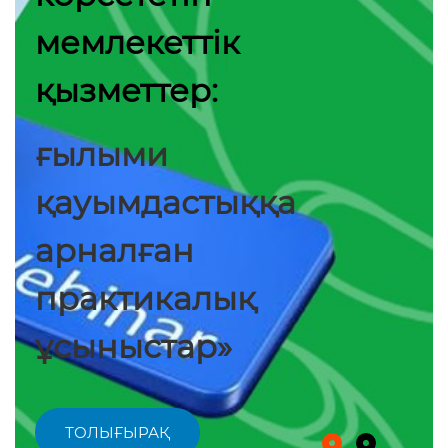
мемлекеттік
қызметтер:
ғылыми
қауымдастыққа
арналған
практикалық
ұсыныстар»
ТОЛЫҒЫРАҚ