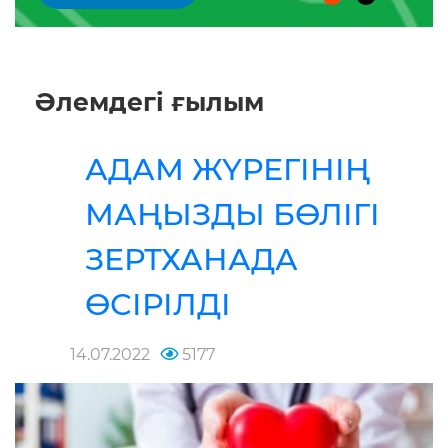
Әлемдегі ғылым
АДАМ ЖҮРЕГІНІҢ
МАҢЫЗДЫ БӨЛІГІ
ЗЕРТХАНАДА
ӨСІРІЛДІ
14.07.2022
5177