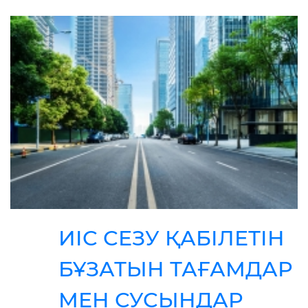
ИІС СЕЗУ ҚАБІЛЕТІН
БҰЗАТЫН ТАҒАМДАР
МЕН СУСЫНДАР