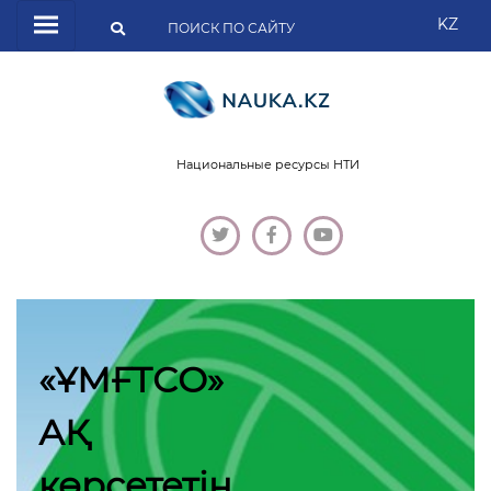
KZ
Национальные ресурсы НТИ
«ҰМҒТСО»
АҚ
көрсететін