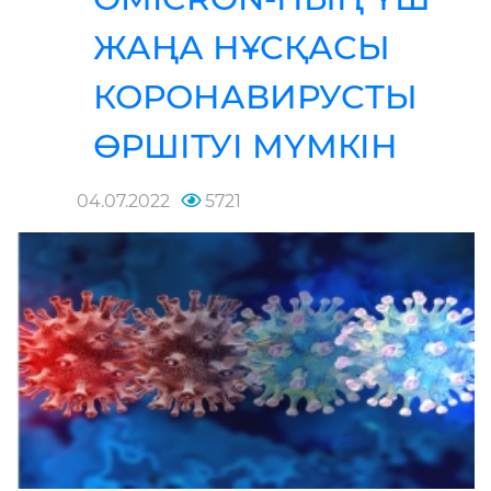
ЖАҢА НҰСҚАСЫ
КОРОНАВИРУСТЫ
ӨРШІТУІ МҮМКІН
04.07.2022
5721