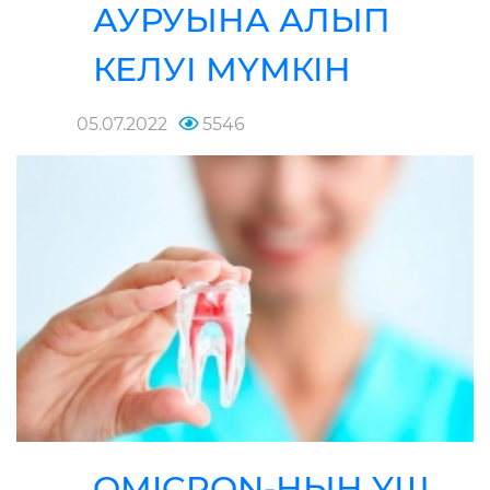
АУРУЫНА АЛЫП
КЕЛУІ МҮМКІН
05.07.2022
5546
OMICRON-НЫҢ ҮШ