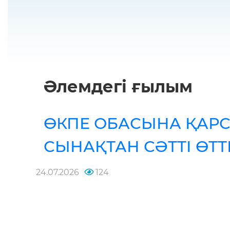
Әлемдегі ғылым
ӨКПЕ ОБАСЫНА ҚАР
СЫНАҚТАН СӘТТІ ӨТТ
24.07.2026
124