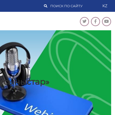
KZ
ұсыныстар»