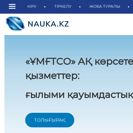
КІРУ
ТІРКЕЛУ
ЖОБА ТУРАЛЫ
«ҰМҒТСО» АҚ көрсете
қызметтер:
ғылыми қауымдастық
ТОЛЫҒЫРАҚ