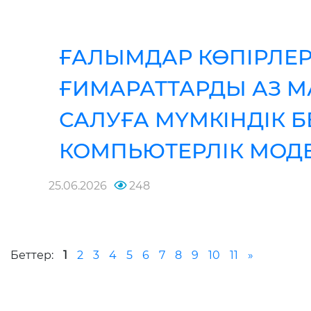
ҒАЛЫМДАР КӨПІРЛЕР
ҒИМАРАТТАРДЫ АЗ 
САЛУҒА МҮМКІНДІК Б
КОМПЬЮТЕРЛІК МОДЕ
25.06.2026
248
Беттер:
1
2
3
4
5
6
7
8
9
10
11
»