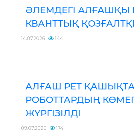
ӘЛЕМДЕГІ АЛҒАШҚЫ 
КВАНТТЫҚ ҚОЗҒАЛТ
14.07.2026
144
АЛҒАШ РЕТ ҚАШЫҚТ
РОБОТТАРДЫҢ КӨМЕ
ЖҮРГІЗІЛДІ
09.07.2026
174