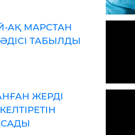
ЕЙ-АҚ МАРСТАН
У ӘДІСІ ТАБЫЛДЫ
НҒАН ЖЕРДІ
КЕЛТІРЕТІН
АСАДЫ