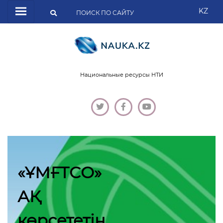
KZ
Национальные ресурсы НТИ
«ҰМҒТСО»
АҚ
көрсететін