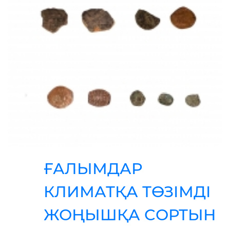
ҒАЛЫМДАР
КЛИМАТҚА ТӨЗІМДІ
ЖОҢЫШҚА СОРТЫН