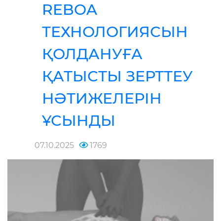
REBOA
ТЕХНОЛОГИЯСЫН
ҚОЛДАНУҒА
ҚАТЫСТЫ ЗЕРТТЕУ
НӘТИЖЕЛЕРІН
ҰСЫНДЫ
07.10.2025
1769