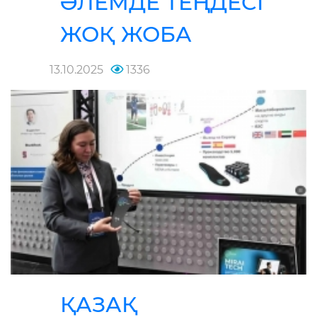
ӘЛЕМДЕ ТЕҢДЕСІ
ЖОҚ ЖОБА
13.10.2025
1336
ҚАЗАҚ