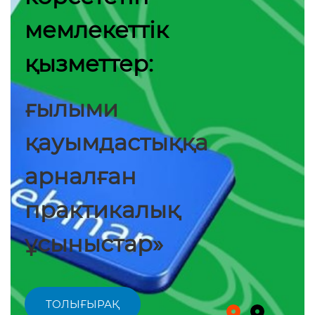
мемлекеттік
қызметтер:
ғылыми
қауымдастыққа
арналған
практикалық
ұсыныстар»
ТОЛЫҒЫРАҚ