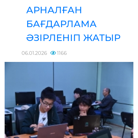
АРНАЛҒАН
БАҒДАРЛАМА
ӘЗІРЛЕНІП ЖАТЫР
06.01.2026
1166