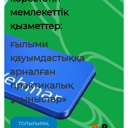
мемлекеттік
қызметтер:
ғылыми
қауымдастыққа
арналған
практикалық
ұсыныстар»
ТОЛЫҒЫРАҚ