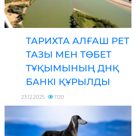
ТАРИХТА АЛҒАШ РЕТ
ТАЗЫ МЕН ТӨБЕТ
ТҰҚЫМЫНЫҢ ДНҚ
БАНКІ ҚҰРЫЛДЫ
23.12.2025
1120