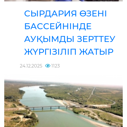
СЫРДАРИЯ ӨЗЕНІ
БАССЕЙНІНДЕ
АУҚЫМДЫ ЗЕРТТЕУ
ЖҮРГІЗІЛІП ЖАТЫР
24.12.2025
1123