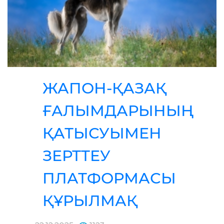
ЖАПОН-ҚАЗАҚ
ҒАЛЫМДАРЫНЫҢ
ҚАТЫСУЫМЕН
ЗЕРТТЕУ
ПЛАТФОРМАСЫ
ҚҰРЫЛМАҚ