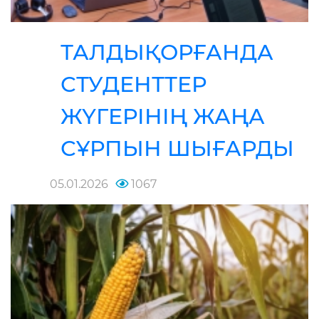
ТАЛДЫҚОРҒАНДА
СТУДЕНТТЕР
ЖҮГЕРІНІҢ ЖАҢА
СҰРПЫН ШЫҒАРДЫ
05.01.2026
1067