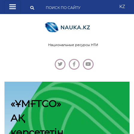
KZ
Национальные ресурсы НТИ
«ҰМҒТСО»
АҚ
көрсететін