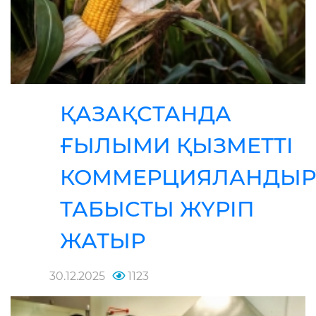
ҚАЗАҚСТАНДА
ҒЫЛЫМИ ҚЫЗМЕТТІ
КОММЕРЦИЯЛАНДЫР
ТАБЫСТЫ ЖҮРІП
ЖАТЫР
30.12.2025
1123