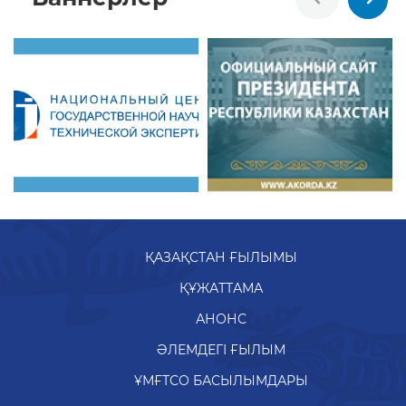
ҚАЗАҚСТАН ҒЫЛЫМЫ
ҚҰЖАТТАМА
АНОНС
ӘЛЕМДЕГІ ҒЫЛЫМ
ҰМҒТСО БАСЫЛЫМДАРЫ