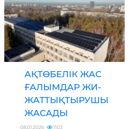
АҚТӨБЕЛІК ЖАС
ҒАЛЫМДАР ЖИ-
ЖАТТЫҚТЫРУШЫ
ЖАСАДЫ
08.01.2026
1103