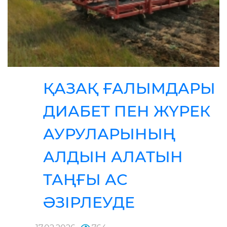
ҚАЗАҚ ҒАЛЫМДАРЫ
ДИАБЕТ ПЕН ЖҮРЕК
АУРУЛАРЫНЫҢ
АЛДЫН АЛАТЫН
ТАҢҒЫ АС
ӘЗІРЛЕУДЕ