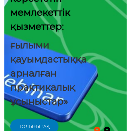
мемлекеттік
қызметтер:
ғылыми
қауымдастыққа
арналған
практикалық
ұсыныстар»
ТОЛЫҒЫРАҚ