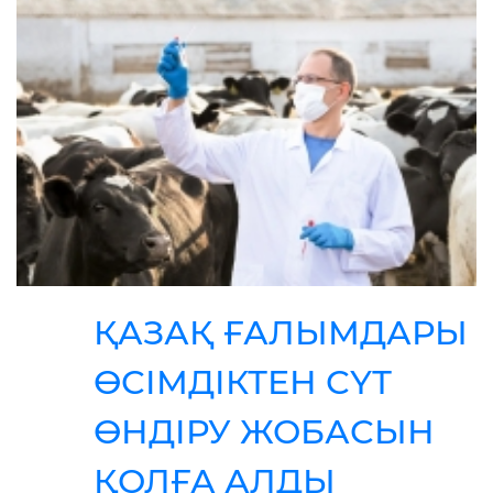
ҚАЗАҚ ҒАЛЫМДАРЫ
ӨСІМДІКТЕН СҮТ
ӨНДІРУ ЖОБАСЫН
ҚОЛҒА АЛДЫ