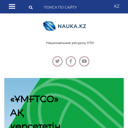
KZ
Национальные ресурсы НТИ
«ҰМҒТСО»
АҚ
көрсететін