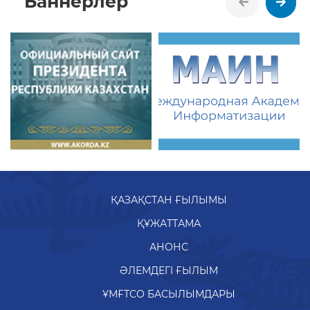
Баннерлер
ҚАЗАҚСТАН ҒЫЛЫМЫ
ҚҰЖАТТАМА
АНОНС
ӘЛЕМДЕГІ ҒЫЛЫМ
ҰМҒТСО БАСЫЛЫМДАРЫ