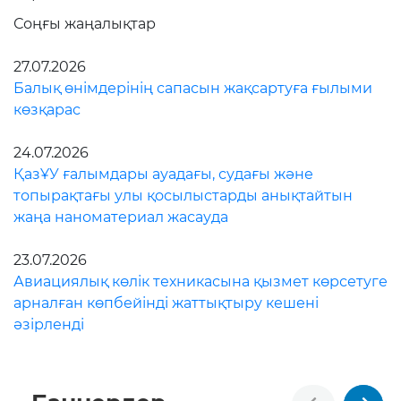
Соңғы жаңалықтар
27.07.2026
Балық өнімдерінің сапасын жақсартуға ғылыми
көзқарас
24.07.2026
ҚазҰУ ғалымдары ауадағы, судағы және
топырақтағы улы қосылыстарды анықтайтын
жаңа наноматериал жасауда
23.07.2026
Авиациялық көлік техникасына қызмет көрсетуге
арналған көпбейінді жаттықтыру кешені
әзірленді