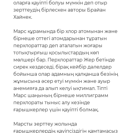
оларға қауіпті болуы мүмкін деп отыр
зерттеудің бірлескен авторы Брайан
Хайнек.
Марс құрамында бір хлор атомынан және
бірнеше оттегі атомдарынан тұратын
перхлораттар деп аталатын жоғары
тотықтырғыш қосылыстардың көп
мөлшері бар. Перхлораттар Жер бетінде
сирек кездеседі, бірақ кейбір дәлелдер
бойынша олар адамның қалқанша безінің
жұмысына әсер етуі мүмкін және ауыр
анемияға да алып келуі ықтимал. Тіпті
Марс шаңының бірнеше миллиграмм
перхлораты тыныс алу кезінде
ғарышкерлер үшін қауіпті болмақ.
Марсты зерттеу жолында
ғарышкерлердің қауіпсіздігін қамтамасыз