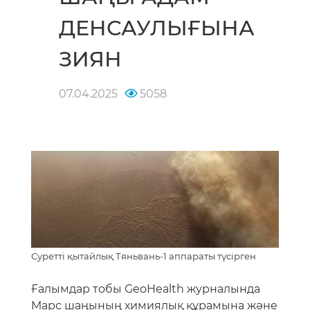
ДЕНСАУЛЫҒЫНА
ЗИЯН
07.04.2025
5058
Суретті қытайлық Тяньвань-1 аппараты түсірген
Ғалымдар тобы GeoHealth журналында
Марс шаңының химиялық құрамына және