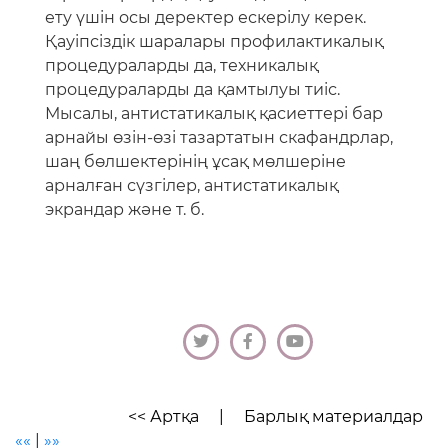
ету үшін осы деректер ескерілу керек.
Қауіпсіздік шаралары профилактикалық
процедураларды да, техникалық
процедураларды да қамтылуы тиіс.
Мысалы, антистатикалық қасиеттері бар
арнайы өзін-өзі тазартатын скафандрлар,
шаң бөлшектерінің ұсақ мөлшеріне
арналған сүзгілер, антистатикалық
экрандар және т. б.
<< Артқа
|
Барлық материалдар
««
|
»»