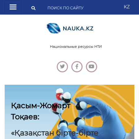
KZ
Национальные ресурсы НТИ
Қасым-Жомарт
Тоқаев:
«Қазақстан бірте-бірте