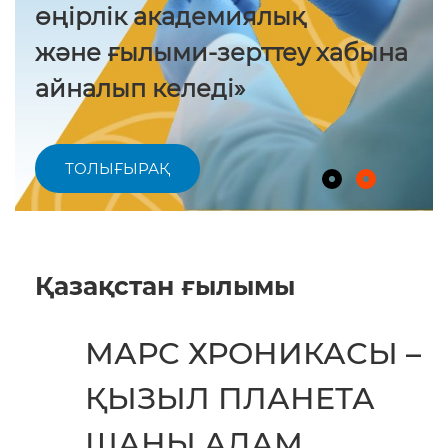
өңірлік академиялық
және ғылыми-зерттеу хабына
айналып келеді»
ТОЛЫҒЫРАҚ
Қазақстан ғылымы
МАРС ХРОНИКАСЫ –
ҚЫЗЫЛ ПЛАНЕТА
ШАҢЫ АДАМ