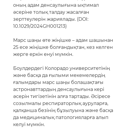
оның адам денсаулығына ықтимал
әсеріне толық талдау жасалған
зерттеулерін жариялады. (DOI:
10.1029/2024GH001213)
Марс шаңы өте жіңішке – адам шашынан
25 есе жіңішке болғандықтан, кез келген
жерге еркін енуі мүмкін.
Боулдердегі Колорадо университетінің
және басқа да ғылыми мекемелердің
ғалымдары марс шаңы болашақтағы
астронавттардың денсаулығына кері
әсерін тигізетінін алға тартады. Әсіресе
созылмалы респираторлық ауруларға,
қалқанша безінің бұзылуына және басқа
да медициналық патологияларға алып
келуі мүмкін.