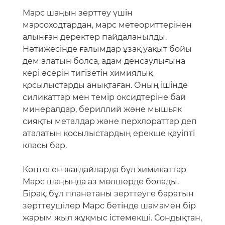
Марс шаңын зерттеу үшін
марсоходтардан, марс метеориттерінен
алынған деректер пайдаланылды.
Нәтижесінде ғалымдар ұзақ уақыт бойы
дем алатын болса, адам денсаулығына
кері әсерін тигізетін химиялық
қосылыстарды анықтаған. Оның ішінде
силикаттар мен темір оксидтеріне бай
минералдар, бериллий және мышьяк
сияқты металдар және перхлораттар деп
аталатын қосылыстардың ерекше қауіпті
класы бар.
Көптеген жағдайларда бұл химикаттар
Марс шаңында аз мөлшерде болады.
Бірақ, бұл планетаны зерттеуге баратын
зерттеушілер Марс бетінде шамамен бір
жарым жыл жұқмыс істемекші. Сондықтан,