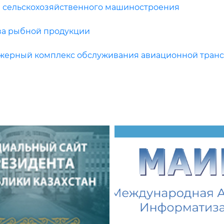
и сельскохозяйственного машиностроения
ва рыбной продукции
жерный комплекс обслуживания авиационной транс