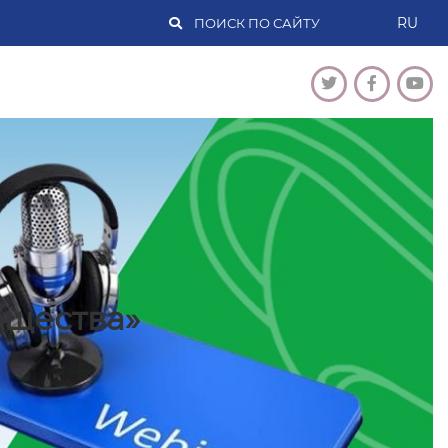
RU
бщества»