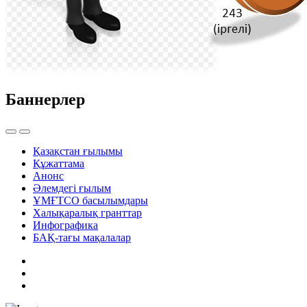
Баннерлер
Қазақстан ғылымы
Құжаттама
Анонс
Әлемдегі ғылым
ҰМҒТСО басылымдары
Халықаралық гранттар
Инфографика
БАҚ-тағы мақалалар