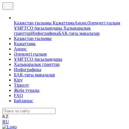
Қазақстан ғылымы
Құжаттама
Анонс
Әлемдегі ғылым
ҰМҒТСО басылымдары
Халықаралық
гранттар
Инфографика
БАҚ-тағы мақалалар
Қазақстан ғылымы
Құжаттама
Анонс
Әлемдегі ғылым
ҰМҒТСО басылымдары
Халықаралық гранттар
Инфографика
БАҚ-тағы мақалалар
Кіру
Тіркелу
Жоба туралы
FAQ
Байланыс
KZ
RU