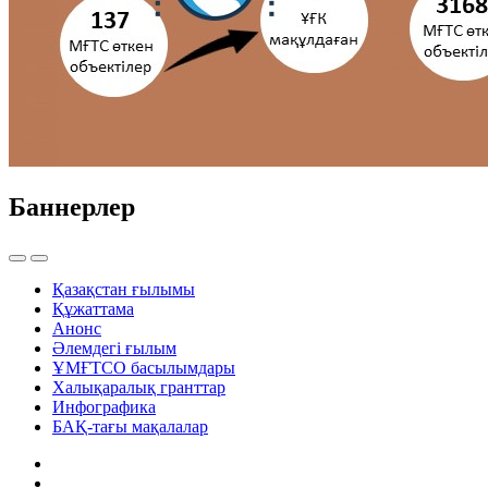
Баннерлер
Қазақстан ғылымы
Құжаттама
Анонс
Әлемдегі ғылым
ҰМҒТСО басылымдары
Халықаралық гранттар
Инфографика
БАҚ-тағы мақалалар