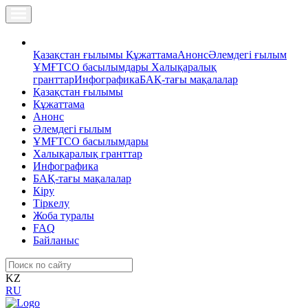
Қазақстан ғылымы
Құжаттама
Анонс
Әлемдегі ғылым
ҰМҒТСО басылымдары
Халықаралық
гранттар
Инфографика
БАҚ-тағы мақалалар
Қазақстан ғылымы
Құжаттама
Анонс
Әлемдегі ғылым
ҰМҒТСО басылымдары
Халықаралық гранттар
Инфографика
БАҚ-тағы мақалалар
Кіру
Тіркелу
Жоба туралы
FAQ
Байланыс
KZ
RU