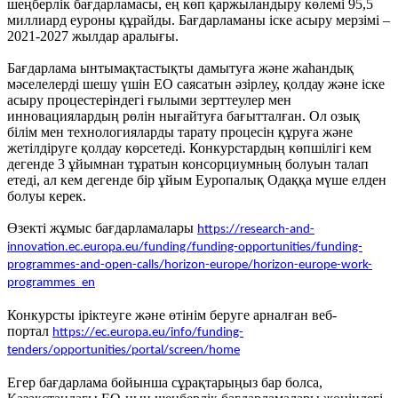
шеңберлік бағдарламасы, ең көп қаржыландыру көлемі 95,5
миллиард еуроны құрайды. Бағдарламаны іске асыру мерзімі –
2021-2027 жылдар аралығы.
Бағдарлама ынтымақтастықты дамытуға және жаһандық
мәселелерді шешу үшін ЕО саясатын әзірлеу, қолдау және іске
асыру процестеріндегі ғылыми зерттеулер мен
инновациялардың рөлін нығайтуға бағытталған. Ол озық
білім мен технологияларды тарату процесін құруға және
жетілдіруге қолдау көрсетеді. Конкурстардың көпшілігі кем
дегенде 3 ұйымнан тұратын консорциумның болуын талап
етеді, ал кем дегенде бір ұйым Еуропалық Одаққа мүше елден
болуы керек.
Өзекті жұмыс бағдарламалары
https://research-and-
innovation.ec.europa.eu/funding/funding-opportunities/funding-
programmes-and-open-calls/horizon-europe/horizon-europe-work-
programmes_en
Конкурсты іріктеуге және өтінім беруге арналған веб-
портал
https://ec.europa.eu/info/funding-
tenders/opportunities/portal/screen/home
Егер бағдарлама бойынша сұрақтарыңыз бар болса,