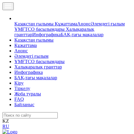
Қазақстан ғылымы
Құжаттама
Анонс
Әлемдегі ғылым
ҰМҒТСО басылымдары
Халықаралық
гранттар
Инфографика
БАҚ-тағы мақалалар
Қазақстан ғылымы
Құжаттама
Анонс
Әлемдегі ғылым
ҰМҒТСО басылымдары
Халықаралық гранттар
Инфографика
БАҚ-тағы мақалалар
Кіру
Тіркелу
Жоба туралы
FAQ
Байланыс
KZ
RU