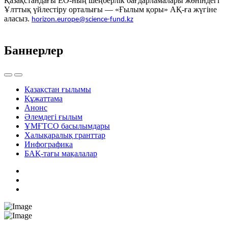
Қазақстандағы ЕО-ның шеңберлік бағдарламалары жөніндегі
Ұлттық үйлестіру орталығы — «Ғылым қоры» АҚ-ға жүгіне
аласыз.
horizon.europe@science-fund.kz
Баннерлер
Қазақстан ғылымы
Құжаттама
Анонс
Әлемдегі ғылым
ҰМҒТСО басылымдары
Халықаралық гранттар
Инфографика
БАҚ-тағы мақалалар