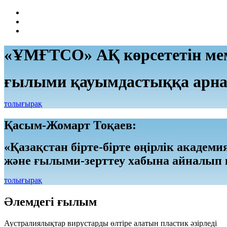
«ҰМҒТСО» АҚ көрсететін мем
ғылыми қауымдастыққа арна
толығырақ
Қасым-Жомарт Тоқаев:
«Қазақстан бірте-бірте өңірлік академ
және ғылыми-зерттеу хабына айналып 
толығырақ
Әлемдегі ғылым
Аустралиялықтар вирустарды өлтіре алатын пластик әзірледі