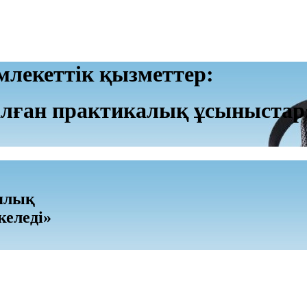
лекеттік қызметтер:
лған практикалық ұсыныстар
иялық
келеді»