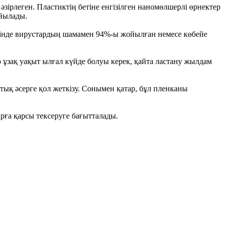
зірлеген. Пластиктің бетіне енгізілген наномөлшерлі өрнектер
ойылады.
 ішінде вирустардың шамамен 94%-ы жойылған немесе көбейе
ар ұзақ уақыт ылғал күйде болуы керек, қайта ластану жылдам
ық әсерге қол жеткізу. Сонымен қатар, бұл пленканы
арға қарсы тексеруге бағытталады.