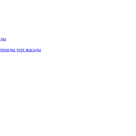
лды
ктронды тері жасады