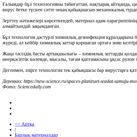
Ғалымдар бұл технологияны табиғаттан, нақтырақ айтқанда, ци
вирус бетке түскен сәтте оның қабықшасын механикалық түрд
Зерттеу нәтижелері көрсеткендей, материал адам парагриппіні
алмайтындай зақымданған.
Бұл технология дәстүрлі химиялық дезинфекция құралдарына бал
жүреді, ал кейбір химиялық заттар қоршаған ортаға зиян келтір
Жаңа тәсілдің басты артықшылығы – химиялық заттарды қолдан
өнеркәсіптік көлемде, мысалы, тағам қаптамасына ұқсас рулон 
Дегенмен, әзірге технология тек қабықшасы бар вирустарға қат
Дереккөз: https://new-science.ru/spacex-planiruet-sozdat-samuju-mos
Фото: Sciencedaily.com
<< Артқа
|
Барлық материалдар