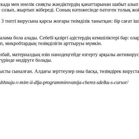
када мен инелік сияқты жәндіктердің қанаттарынан шабыт алып ә
е созып, жыртып жібереді. Соның нәтижесінде патоген толық ж
ң 3 типті вирусына қарсы жоғары тиімділік танытқан: бір сағат
ама бола алады. Себебі қазіргі әдістердің кемшіліктері бар: ол
іп, микробтардың төзімділігін арттыруы мүмкін.
бай, материалдың өзін нанодеңгейде өзгерту арқылы антивируст
түрінде өндіруге болады.
ысты сыналған. Алдағы зерттеулер оны басқа, төзімдірек вируст
hhnuju-v-mire-ii-dlja-programmirovanija-cherez-sdelku-s-cursor/