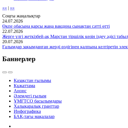
««
|
»»
Соңғы жаңалықтар
24.07.2026
Өкпе обасына қарсы жаңа вакцина сынақтан сәтті өтті
22.07.2026
Жерге үлгі жеткізбей-ақ Марстан тіршілік көзін іздеу әдісі табы
20.07.2026
Ғалымдар зақымданған жерді өздігінен қалпына келтіретін эле
Баннерлер
Қазақстан ғылымы
Құжаттама
Анонс
Әлемдегі ғылым
ҰМҒТСО басылымдары
Халықаралық гранттар
Инфографика
БАҚ-тағы мақалалар