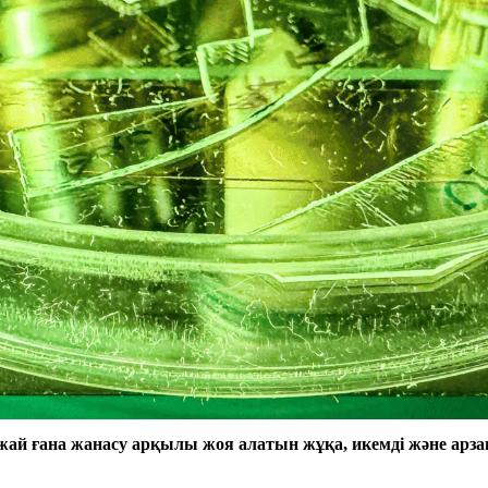
 жай ғана жанасу арқылы жоя алатын жұқа, икемді және арз