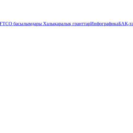
ҒТСО басылымдары
Халықаралық гранттар
Инфографика
БАҚ-та