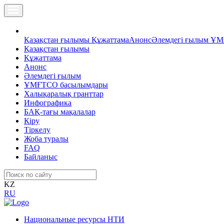
Қазақстан ғылымы
Құжаттама
Анонс
Әлемдегі ғылым
ҰМ
Қазақстан ғылымы
Құжаттама
Анонс
Әлемдегі ғылым
ҰМҒТСО басылымдары
Халықаралық гранттар
Инфографика
БАҚ-тағы мақалалар
Кіру
Тіркелу
Жоба туралы
FAQ
Байланыс
KZ
RU
Национальные ресурсы НТИ