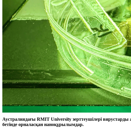
Аустралиядағы RMIT University зерттеушілері вирустарды
бетінде орналасқан наноқұрылымдар.