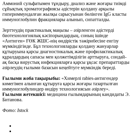
Аммоний сульфатымен тұндыру, диализ және жоғары тиімді
сұйықтық хроматографиясы әдістерін қолдану арқылы
гипериммундалған жылқы сарысуынан бөлінген IgG класты
иммуноглобулин фракциялары алынып, сипатталды.
Зерттеудің практикалық маңызы – әзірленген әдістерді
биотехнологиялық кәсіпорындардың, соның ішінде
«Антиген» ҒӨК ЖШС-нің өндірістік тәжірибесіне енгізу
мүмкіндігінде. Бұл технологияларды қолдану жануарлар
құтыруына қарсы диагностикалық және профилактикалық
құралдардың сапасы мен қолжетімділігін арттыруға, сондай-
ақ басқа вирустық инфекцияларға қарсы ұқсас препараттарды
әзірлеудің ғылыми базасын кеңейтуге мүмкіндік береді.
Ғылыми жоба тақырыбы:
«Химерлі rabies-антигендер
көмегімен алынған құтыруға қарсы жоғары тазартылған
иммуноглобулиндер өндіру технологиясын әзірлеу».
Ғылыми жетекшісі:
медицина ғылымдарының кандидаты Э.
Битанова.
Фото: Istock