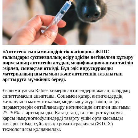
«Антиген» ғылыми-өндірістік кәсіпорны ЖШС
ғалымдары суспензиялық өсіру әдісіне негізделген құтыру
вирусының антигенін алудың модификацияланған тәсілін
әзірлеп, сынақтан өткізді. Бұл әдіс вирусқұрамды
материалдың шығымын және антигеннің тазалығын
арттыруға мүмкіндік береді.
Ғылыми ұжым Rabies химерлі антигендерін жасап, олардың
сипаттамасын анықтады. Сонымен қатар, антигендердің
жиналуына математикалық модельдеу жүргізіліп, өсіру
параметрлерін оңтайландыру нәтижесінде антиген шығымы
25–30%-ға арттырылды. Қазақстанда алғаш рет құтыруға
қарсы иммуноглобулиндерді тазарту үшін орта қысымды
жоғары тиімді сұйықтық хроматографиясы (ЖТСХ)
технологиясы қолданылды.