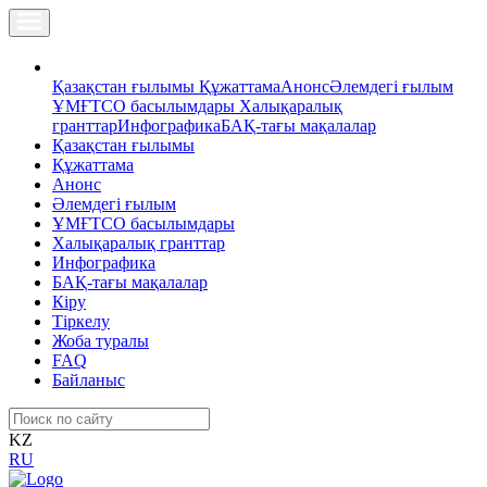
Қазақстан ғылымы
Құжаттама
Анонс
Әлемдегі ғылым
ҰМҒТСО басылымдары
Халықаралық
гранттар
Инфографика
БАҚ-тағы мақалалар
Қазақстан ғылымы
Құжаттама
Анонс
Әлемдегі ғылым
ҰМҒТСО басылымдары
Халықаралық гранттар
Инфографика
БАҚ-тағы мақалалар
Кіру
Тіркелу
Жоба туралы
FAQ
Байланыс
KZ
RU