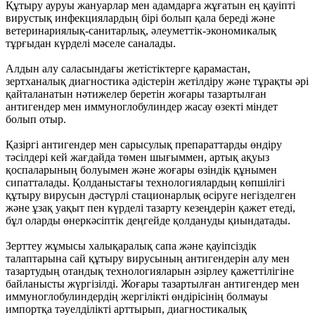
Құтыру ауруы жануарлар мен адамдарға жұғатын ең қауіпті
вирустық инфекциялардың бірі болып қала береді және
ветеринариялық-санитарлық, әлеуметтік-экономикалық
тұрғыдан күрделі мәселе саналады.
Алдын алу саласындағы жетістіктерге қарамастан,
зертханалық диагностика әдістерін жетілдіру және тұрақты әрі
қайталанатын нәтижелер беретін жоғары тазартылған
антигендер мен иммуноглобулиндер жасау өзекті міндет
болып отыр.
Қазіргі антигендер мен сарысулық препараттарды өндіру
тәсілдері кей жағдайда төмен шығыммен, артық ақуыз
қоспаларының болуымен және жоғары өзіндік құнымен
сипатталады. Қолданыстағы технологиялардың көпшілігі
құтыру вирусын дәстүрлі стационарлық өсіруге негізделген
және ұзақ уақыт пен күрделі тазарту кезеңдерін қажет етеді,
бұл оларды өнеркәсіптік деңгейде қолдануды қиындатады.
Зерттеу жұмысы халықаралық сапа және қауіпсіздік
талаптарына сай құтыру вирусының антигендерін алу мен
тазартудың отандық технологияларын әзірлеу қажеттілігіне
байланысты жүргізілді. Жоғары тазартылған антигендер мен
иммуноглобулиндердің жергілікті өндірісінің болмауы
импортқа тәуелділікті арттырып, диагностикалық