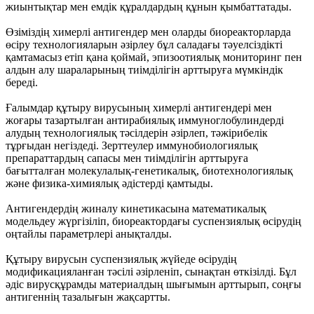
жиынтықтар мен емдік құралдардың құнын қымбаттатады.
Өзіміздің химерлі антигендер мен оларды биореакторларда
өсіру технологияларын әзірлеу бұл саладағы тәуелсіздікті
қамтамасыз етіп қана қоймай, эпизоотиялық мониторинг пен
алдын алу шараларының тиімділігін арттыруға мүмкіндік
береді.
Ғалымдар құтыру вирусының химерлі антигендері мен
жоғары тазартылған антирабиялық иммуноглобулиндерді
алудың технологиялық тәсілдерін әзірлеп, тәжірибелік
тұрғыдан негіздеді. Зерттеулер иммунобиологиялық
препараттардың сапасы мен тиімділігін арттыруға
бағытталған молекулалық-генетикалық, биотехнологиялық
және физика-химиялық әдістерді қамтыды.
Антигендердің жиналу кинетикасына математикалық
модельдеу жүргізіліп, биореактордағы суспензиялық өсірудің
оңтайлы параметрлері анықталды.
Құтыру вирусын суспензиялық жүйеде өсірудің
модификацияланған тәсілі әзірленіп, сынақтан өткізілді. Бұл
әдіс вирусқұрамды материалдың шығымын арттырып, соңғы
антигеннің тазалығын жақсартты.