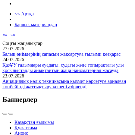
<< Артқа
|
Барлық материалдар
««
|
»»
Соңғы жаңалықтар
27.07.2026
Балық өнімдерінің сапасын жақсартуға ғылыми көзқарас
24.07.2026
ҚазҰУ ғалымдары ауадағы, судағы және топырақтағы улы
қосылыстарды анықтайтын жаңа наноматериал жасауда
23.07.2026
Авиациялық көлік техникасына қызмет көрсетуге арналған
көпбейінді жаттықтыру кешені әзірленді
Баннерлер
Қазақстан ғылымы
Құжаттама
Анонс