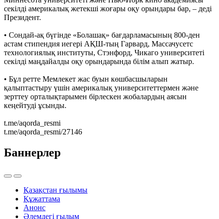
секілді америкалық жетекші жоғары оқу орындары бар, – деді
Президент.
• Сондай-ақ бүгінде «Болашақ» бағдарламасының 800-ден
астам стипендия иегері АҚШ-тың Гарвард, Массачусетс
технологиялық институты, Стэнфорд, Чикаго университеті
секілді маңдайалды оқу орындарында білім алып жатыр.
• Бұл ретте Мемлекет жас буын көшбасшыларын
қалыптастыру үшін америкалық университеттермен және
зерттеу орталықтарымен бірлескен жобалардың аясын
кеңейтуді ұсынды.
t.me/aqorda_resmi
t.me/aqorda_resmi/27146
Баннерлер
Қазақстан ғылымы
Құжаттама
Анонс
Әлемдегі ғылым