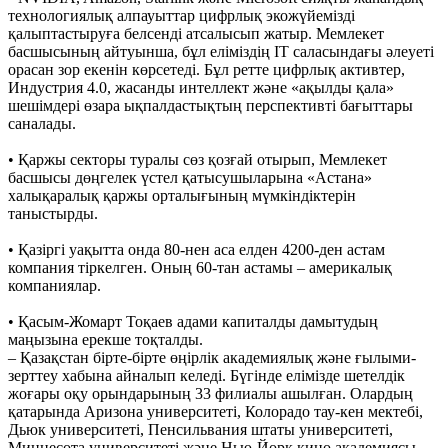
технологиялық алпауыттар цифрлық экожүйемізді
қалыптастыруға белсенді атсалысып жатыр. Мемлекет
басшысының айтуынша, бұл еліміздің ІТ саласындағы әлеуеті
орасан зор екенін көрсетеді. Бұл ретте цифрлық активтер,
Индустрия 4.0, жасанды интеллект және «ақылды қала»
шешімдері өзара ықпалдастықтың перспективті бағыттары
саналады.
• Қаржы секторы туралы сөз қозғай отырып, Мемлекет
басшысы дөңгелек үстел қатысушыларына «Астана»
халықаралық қаржы орталығының мүмкіндіктерін
таныстырды.
• Қазіргі уақытта онда 80-нен аса елден 4200-ден астам
компания тіркелген. Оның 60-тан астамы – америкалық
компаниялар.
• Қасым-Жомарт Тоқаев адами капиталды дамытудың
маңызына ерекше тоқталды.
– Қазақстан бірте-бірте өңірлік академиялық және ғылыми-
зерттеу хабына айналып келеді. Бүгінде елімізде шетелдік
жоғары оқу орындарының 33 филиалы ашылған. Олардың
қатарында Аризона университеті, Колорадо тау-кен мектебі,
Дьюк университеті, Пенсильвания штаты университеті,
Миннесота университеті және Нью-Йорк кино академиясы