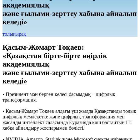
академиялық
және ғылыми-зерттеу хабына айналып
келеді»
толығырақ
Қасым-Жомарт Тоқаев:
«Қазақстан бірте-бірте өңірлік
академиялық
және ғылыми-зерттеу хабына айналып
келеді»
• Президент мән берген келесі басымдық – цифрлық
трансформация.
• Қасым-Жомарт Тоқаев алдағы үш жылда Қазақстанды толық
цифрлық мемлекетке және цифрлық трансформация мен
жасанды интеллект саласында Еуразияда көш бастайтын ІТ-
хабқа айналдыру жоспарымен бөлісті.
• NVIDIA, Amazon, Starlink және Microsoft сияқты жаһандық