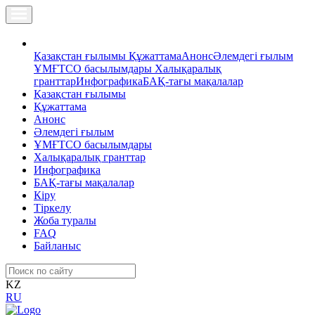
Қазақстан ғылымы
Құжаттама
Анонс
Әлемдегі ғылым
ҰМҒТСО басылымдары
Халықаралық
гранттар
Инфографика
БАҚ-тағы мақалалар
Қазақстан ғылымы
Құжаттама
Анонс
Әлемдегі ғылым
ҰМҒТСО басылымдары
Халықаралық гранттар
Инфографика
БАҚ-тағы мақалалар
Кіру
Тіркелу
Жоба туралы
FAQ
Байланыс
KZ
RU